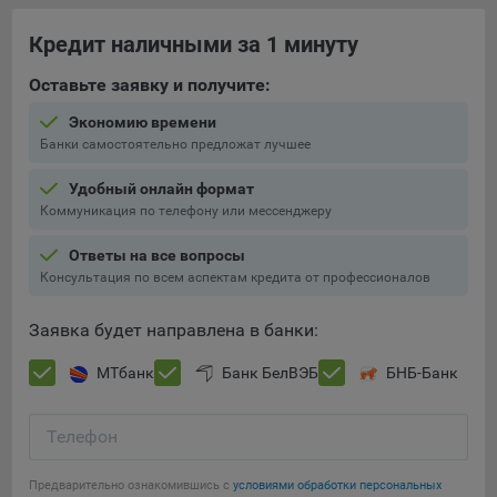
При этом, некоторые браузеры позволяют посещать
Кредит наличными за 1 минуту
интернет-сайты в режиме «Инкогнито», чтобы ограничить
хранимый на компьютере объем информации и
Оставьте заявку и получите:
автоматически удалять сессионные файлы cookie. Кроме
Экономию времени
того, субъект персональных данных может удалить ранее
Банки самостоятельно предложат лучшее
сохраненные файлов cookie выбрав соответствующую
опцию в истории браузера.
Удобный онлайн формат
Коммуникация по телефону или мессенджеру
Подробнее о параметрах управления можно ознакомиться,
перейдя по внешним ссылкам, ведущим на
Ответы на все вопросы
соответствующие страницы сайтов основных браузеров:
Консультация по всем аспектам кредита от профессионалов
Firefox
Заявка будет направлена в банки:
Chrome
Safari
МТбанк
Банк БелВЭБ
БНБ-Банк
Opera
Телефон
Microsoft Edge
Сохранить мои изменения
Internet Explorer
Предварительно ознакомившись с
условиями обработки персональных
Сохранить по умолчанию