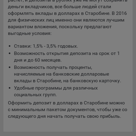
составить представление о тенденциях использования
деньги вкладчиков, все больше людей стали
сайта в целом. Общество использует информацию для
оформлять вклады в долларах в Старобине. В 2016
анализа трафика на сайтах.
для физических лиц именно они являются лучшим
вариантом вложения, поскольку предлагают
9.5. Файлы cookie, применяемые для определения целевой
выгодные условия:
аудитории и в рекламных целях, например Яндекс.Метрика,
Google Analytics.
Ставки: 1,5% - 3,5% годовых.
Технические/Функциональные, хранятся не более года;
Возможность открытия депозита на срок от 1
дня и до 60 месяцев.
Необходимые для функционирования веб-аналитических
Возможность получать проценты,
платформ «Google Analytics», «Яндекс.Метрика»
начисляемые на банковские долларовые
(статистические), установлены на сервере Общества и не
вклады в Старобине, на банковскую карточку.
передаются третьим лицам, часть из которых хранятся во
время пользования сайтом;
Удобные программы для различных
социальных групп.
Остальные - не более года.
Оформить депозит в долларах в Старобине можно
Отключение аналитических файлов cookie не позволяет
с минимальным пакетом документов, чтобы уже со
определять предпочтения пользователей сайта, в том числе
следующего дня начать получать свою прибыль.
наиболее и наименее популярные страницы и принимать
меры по совершенствованию работы сайта исходя из
предпочтений пользователей.