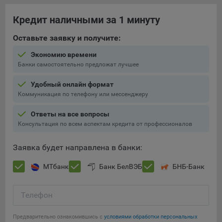
При этом, некоторые браузеры позволяют посещать
Кредит наличными за 1 минуту
интернет-сайты в режиме «Инкогнито», чтобы ограничить
хранимый на компьютере объем информации и
Оставьте заявку и получите:
автоматически удалять сессионные файлы cookie. Кроме
Экономию времени
того, субъект персональных данных может удалить ранее
Банки самостоятельно предложат лучшее
сохраненные файлов cookie выбрав соответствующую
опцию в истории браузера.
Удобный онлайн формат
Коммуникация по телефону или мессенджеру
Подробнее о параметрах управления можно ознакомиться,
перейдя по внешним ссылкам, ведущим на
Ответы на все вопросы
соответствующие страницы сайтов основных браузеров:
Консультация по всем аспектам кредита от профессионалов
Firefox
Заявка будет направлена в банки:
Chrome
Safari
МТбанк
Банк БелВЭБ
БНБ-Банк
Opera
Телефон
Microsoft Edge
Сохранить мои изменения
Internet Explorer
Предварительно ознакомившись с
условиями обработки персональных
Сохранить по умолчанию