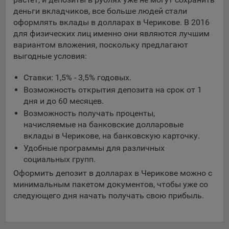
составить представление о тенденциях использования
деньги вкладчиков, все больше людей стали
сайта в целом. Общество использует информацию для
оформлять вклады в долларах в Черикове. В 2016
анализа трафика на сайтах.
для физических лиц именно они являются лучшим
вариантом вложения, поскольку предлагают
9.5. Файлы cookie, применяемые для определения целевой
выгодные условия:
аудитории и в рекламных целях, например Яндекс.Метрика,
Google Analytics.
Ставки: 1,5% - 3,5% годовых.
Технические/Функциональные, хранятся не более года;
Возможность открытия депозита на срок от 1
дня и до 60 месяцев.
Необходимые для функционирования веб-аналитических
Возможность получать проценты,
платформ «Google Analytics», «Яндекс.Метрика»
начисляемые на банковские долларовые
(статистические), установлены на сервере Общества и не
вклады в Черикове, на банковскую карточку.
передаются третьим лицам, часть из которых хранятся во
время пользования сайтом;
Удобные программы для различных
социальных групп.
Остальные - не более года.
Оформить депозит в долларах в Черикове можно с
Отключение аналитических файлов cookie не позволяет
минимальным пакетом документов, чтобы уже со
определять предпочтения пользователей сайта, в том числе
следующего дня начать получать свою прибыль.
наиболее и наименее популярные страницы и принимать
меры по совершенствованию работы сайта исходя из
предпочтений пользователей.