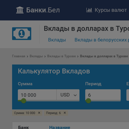
Банки
.Бел
Курсы валют
Вклады в долларах в Тур
ПОЛОЖЕ
Вклады
Вклады в белорусских 
Обще
удел
отве
Главная
Вклады
Вклады в Турове
Вклады в долларах в Турове
Утве
«По
Калькулятор Вкладов
перс
Бела
Сумма
Период
Е
«За
Поли
USD
осу
«ban
файл
×
×
Сумма: 10 000
Период: 6
проц
Банк
Название
Файл