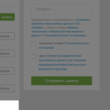
Телефон
вий,
 или
 заявку
йта,
Предварительно ознакомившись с
условиями
обработки персональных данных ООО
«Майфин»
, а также с моими
правами,
связанными с обработкой персональных
данных
и
Пользовательским соглашением
:
обнее
Принимаю условия
Пользовательского
соглашения
ваемые
обнее
Даю
согласие на обработку моих
ie
персональных данных для получения
информационно-новостной рассылки
рекламного характера
обнее
Отправить заявку
обнее
, если
ение
обнее