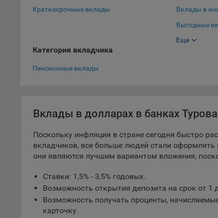
Краткосрочные вклады
Вклады в ин
5.1. О
Выгодные вк
5.2. П
Еще
Выгодные вк
их раб
Категория вкладчика
Вклады в до
5.3. С
Пенсионные вклады
дальне
5.4. С
9.1. Т
Вклады в долларах в банках Турова
регист
коммен
Поскольку инфляция в стране сегодня быстро раст
коррек
вкладчиков, все больше людей стали оформлять 
пользо
они являются лучшим вариантом вложения, поск
может 
уведом
Ставки: 1,5% - 3,5% годовых.
раздел
Возможность открытия депозита на срок от 1 д
9.2. Ф
Возможность получать проценты, начисляемые
Данные
карточку.
дополн