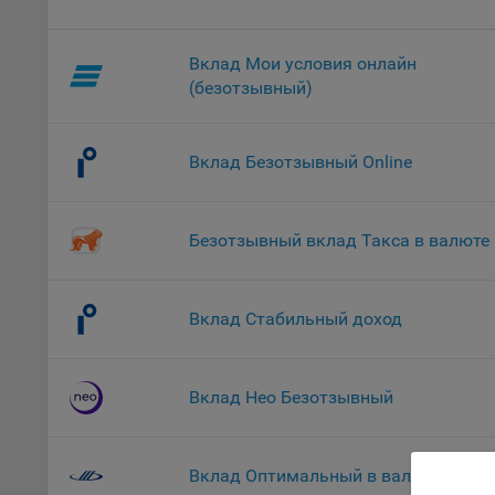
комп
указ
Вклад Мои условия онлайн
сове
выби
(безотзывный)
напр
Целя
Вклад Безотзывный Online
Обще
пер
На с
Безотзывный вклад Такса в валюте
сайт
(зад
Общ
Вклад Стабильный доход
(вкл
стат
поль
Вклад Нео Безотзывный
Обще
это 
файл
Вклад Оптимальный в валюте
На с