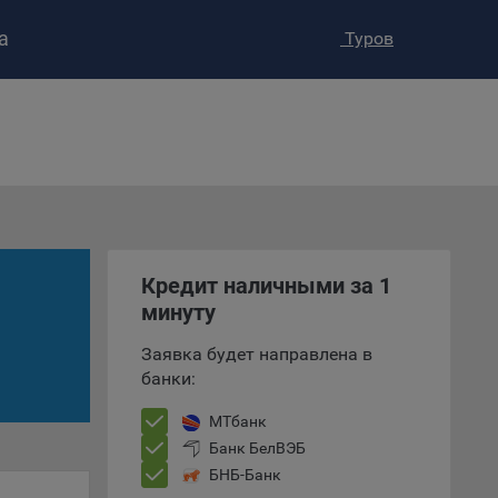
а
Туров
ство»
)
ке и
анных.
е
Кредит наличными за 1
и
ее –
минуту
Заявка будет направлена в
банки:
т
МТбанк
вать
Банк БелВЭБ
БНБ-Банк
е