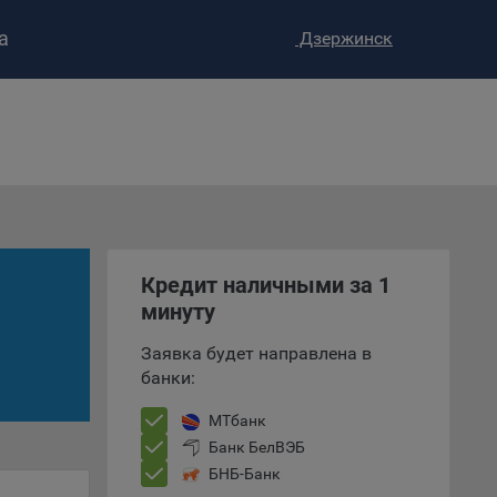
а
Дзержинск
ство»
)
ке и
анных.
е
Кредит наличными за 1
и
ее –
минуту
Заявка будет направлена в
банки:
т
МТбанк
вать
Банк БелВЭБ
БНБ-Банк
е