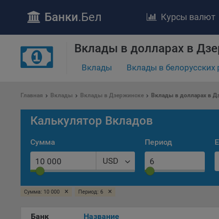
Банки
.Бел
Курсы валют
Вклады в долларах в Дз
ПОЛОЖЕ
Вклады
Вклады в белорусских 
Обще
удел
отве
Главная
Вклады
Вклады в Дзержинске
Вклады в долларах в Д
Утве
«По
Калькулятор Вкладов
перс
Бела
Сумма
Период
Е
«За
Поли
USD
осу
«ban
файл
×
×
Сумма: 10 000
Период: 6
проц
Банк
Название
Файл