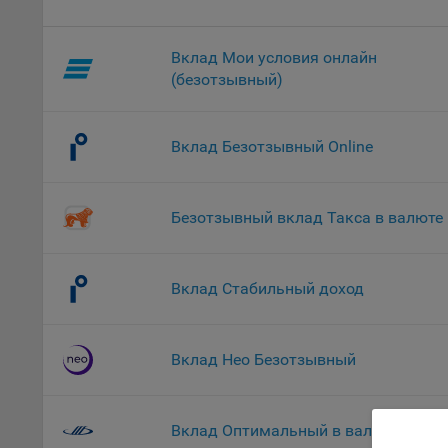
комп
указ
Вклад Мои условия онлайн
сове
выби
(безотзывный)
напр
Целя
Вклад Безотзывный Online
Обще
пер
На с
Безотзывный вклад Такса в валюте
сайт
(зад
Общ
Вклад Стабильный доход
(вкл
стат
поль
Вклад Нео Безотзывный
Обще
это 
файл
Вклад Оптимальный в валюте
На с