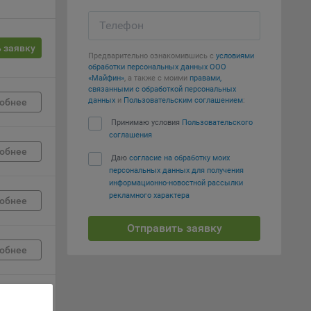
Телефон
вий,
 или
 заявку
йта,
Предварительно ознакомившись с
условиями
обработки персональных данных ООО
«Майфин»
, а также с моими
правами,
связанными с обработкой персональных
данных
и
Пользовательским соглашением
:
обнее
Принимаю условия
Пользовательского
соглашения
ваемые
обнее
Даю
согласие на обработку моих
ie
персональных данных для получения
информационно-новостной рассылки
рекламного характера
обнее
Отправить заявку
обнее
, если
ение
обнее