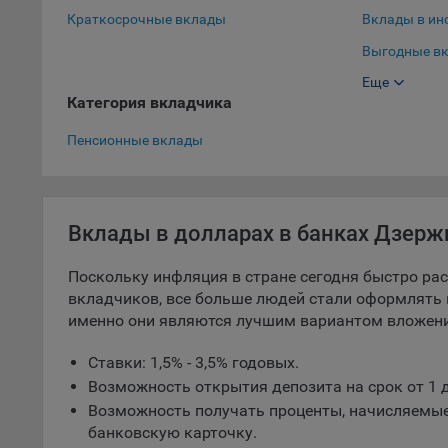
Краткосрочные вклады
Вклады в ин
5.1. О
Выгодные вк
5.2. П
Еще
Выгодные вк
их раб
Категория вкладчика
Вклады в до
5.3. С
Пенсионные вклады
дальне
5.4. С
9.1. Т
Вклады в долларах в банках Дзерж
регист
коммен
Поскольку инфляция в стране сегодня быстро раст
коррек
вкладчиков, все больше людей стали оформлять 
пользо
именно они являются лучшим вариантом вложени
может 
уведом
Ставки: 1,5% - 3,5% годовых.
раздел
Возможность открытия депозита на срок от 1 д
9.2. Ф
Возможность получать проценты, начисляемые
Данные
банковскую карточку.
дополн