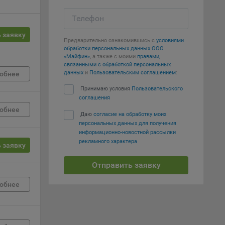
е
Телефон
 заявку
вий,
Предварительно ознакомившись с
условиями
 или
обработки персональных данных ООО
«Майфин»
, а также с моими
правами,
йта,
связанными с обработкой персональных
данных
и
Пользовательским соглашением
:
обнее
Принимаю условия
Пользовательского
соглашения
обнее
Даю
согласие на обработку моих
персональных данных для получения
ваемые
информационно-новостной рассылки
ie
рекламного характера
 заявку
Отправить заявку
обнее
, если
ение