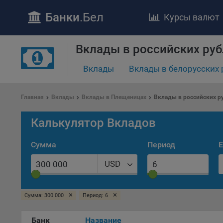
Банки
.Бел
Курсы валют
Вклады в российских ру
Вклады
Вклады в белорусских 
ПОЛОЖЕ
Обще
Главная
Вклады
Вклады в Плещеницах
Вклады в российских р
удел
отве
Калькулятор Вкладов
Утве
«По
Сумма
Период
Е
перс
Бела
USD
«За
Поли
осу
×
×
Сумма: 300 000
Период: 6
«ban
файл
Банк
Название