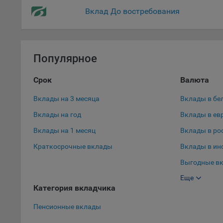
Данные
Вклад До востребования
дополн
пользо
предот
функци
Популярное
9.3. Ф
файлы 
Срок
Валюта
предпо
пользо
Вклады на 3 месяца
Вклады в бе
соотве
Вклады на год
Вклады в ев
9.4. А
Вклады на 1 месяц
Вклады в ро
Данные
Краткосрочные вклады
Вклады в ин
исполь
Выгодные вк
Аналит
посеща
Еще
Выгодные вк
исполь
Категория вкладчика
Вклады в до
Благод
Пенсионные вклады
тенден
для ан