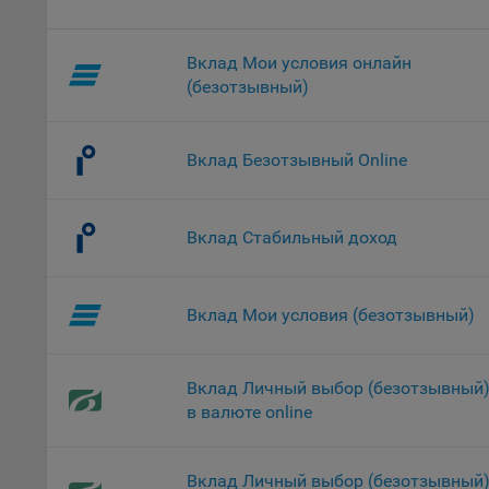
проц
Файл
комп
Вклад Мои условия онлайн
указ
(безотзывный)
сове
выби
напр
Вклад Безотзывный Online
Целя
Обще
Вклад Стабильный доход
пер
На с
сайт
Вклад Мои условия (безотзывный)
(зад
Общ
(вкл
Вклад Личный выбор (безотзывный
стат
в валюте online
поль
Обще
это 
Вклад Личный выбор (безотзывный