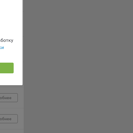
 заявку
обнее
ность
ботку
ки
обнее
телю.
обнее
ри
ла
обнее
ователь
орые
обнее
вателя.