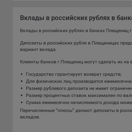
9.5. Ф
реклам
Вклады в российских рублях в бан
Технич
Вклады в российских рублях в банках Плещениц 
Необхо
Analyt
Депозиты в российских рубля в Плещеницах пре
Общест
вариант вклада.
пользо
Клиенты банков г.Плещениц могут сделать их на 
Осталь
Государство гарантирует возврат средств;
Отключ
предпо
Для физических лиц производится ежемесячна
популя
Размер рублевого депозита не имеет ограничен
исходя
Размер процентных ставок максимален по ва
Сумма ежемесячно начисляемого дохода може
При эт
«Инког
Перечисленные “плюсы” делают депозиты в росс
автома
вкладов.
персон
соотве