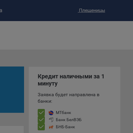
а
Плещеницы
ство»
)
ке и
анных.
Кредит наличными за 1
е
минуту
и
ее –
Заявка будет направлена в
банки:
МТбанк
Банк БелВЭБ
т
БНБ-Банк
вать