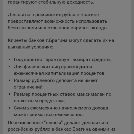
выбора (например, языкового). Техническая аналитика
гарантируют стабильную доходность.
используется для обеспечения корректной работы сайта.
Депозиты в российских рубля в Брагине
Компании, которой мы поручаем обработку данных для
предоставляют возможность использовать
данной цели:
безотзывной или отзывной вариант вклада.
Сервис хранения информации, предоставляемый
Клиенты банков г.Брагина могут сделать их на
компанией, согласно договора аренды ООО «Рэкун
выгодных условиях:
технолоджи», 220069 г. Минск, пр-т Дзержинского, д.3Б,
пом.44.
Государство гарантирует возврат средств;
Рекламные Cookie
Для физических лиц производится
ежемесячная капитализация процентов;
Отключение рекламных cookie-файлы не позволит
Размер рублевого депозита не имеет
принимать меры по совершенствованию работы
ограничений;
Сайта, исходя из предпочтений пользователя, а также
Размер процентных ставок максимален по
осуществлять подбор рекламы, иных рекламных
валютным продуктам;
материалов по наиболее актуальному, подходящему
Сумма ежемесячно начисляемого дохода
назначению для каждого конкретного пользователя.
может сниматься ежемесячно.
Компании, которым мы поручаем обработку данных для
Перечисленные “плюсы” делают депозиты в
данной цели:
российских рублях в банках Брагина одними из