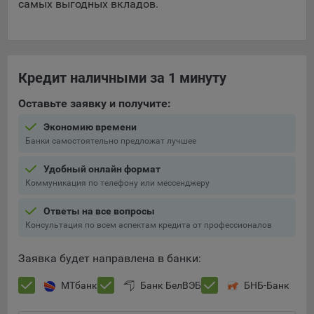
самых выгодных вкладов.
Яндекса рекламная сеть (Yandex Mobile Ads, ADFOX) -
сервис показа контекстной рекламы. Адрес: Yandex
Europe AG, Werftestrasse 4, CH-6005 Luzern, Switzerland.
Google Ads - сервис показа контекстной рекламы,
Кредит наличными за 1 минуту
предоставляемый компанией Google Ireland Ltd, Gordon
House Barrow Street Dublin 4, D04E5W5 Ireland.
Оставьте заявку и получите:
Экономию времени
Сохранить мои изменения
Банки самостоятельно предложат лучшее
Сохранить по умолчанию
Удобный онлайн формат
Коммуникация по телефону или мессенджеру
Ответы на все вопросы
Консультация по всем аспектам кредита от профессионалов
Заявка будет направлена в банки:
МТбанк
Банк БелВЭБ
БНБ-Банк