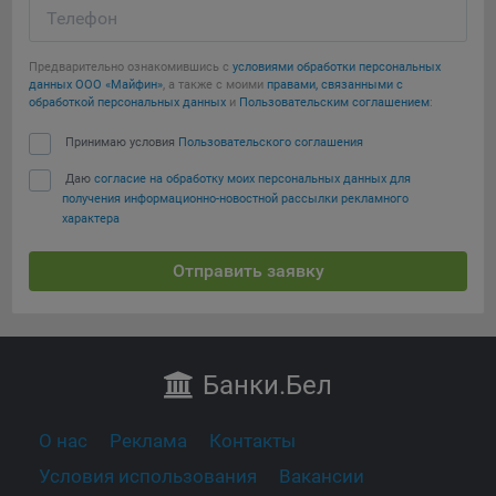
Телефон
Предварительно ознакомившись с
условиями обработки персональных
данных ООО «Майфин»
, а также с моими
правами, связанными с
обработкой персональных данных
и
Пользовательским соглашением
:
Принимаю условия
Пользовательского соглашения
Даю
согласие на обработку моих персональных данных для
получения информационно-новостной рассылки рекламного
характера
Отправить заявку
Банки
.Бел
О нас
Реклама
Контакты
Условия использования
Вакансии