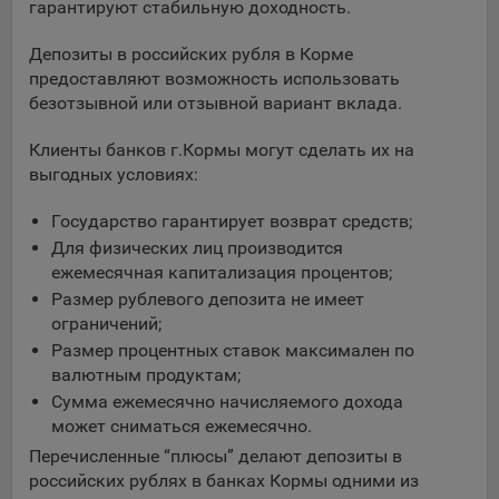
выбора (например, языкового). Техническая аналитика
гарантируют стабильную доходность.
используется для обеспечения корректной работы сайта.
Депозиты в российских рубля в Корме
Компании, которой мы поручаем обработку данных для
предоставляют возможность использовать
данной цели:
безотзывной или отзывной вариант вклада.
Сервис хранения информации, предоставляемый
Клиенты банков г.Кормы могут сделать их на
компанией, согласно договора аренды ООО «Рэкун
выгодных условиях:
технолоджи», 220069 г. Минск, пр-т Дзержинского, д.3Б,
пом.44.
Государство гарантирует возврат средств;
Рекламные Cookie
Для физических лиц производится
ежемесячная капитализация процентов;
Отключение рекламных cookie-файлы не позволит
Размер рублевого депозита не имеет
принимать меры по совершенствованию работы
ограничений;
Сайта, исходя из предпочтений пользователя, а также
Размер процентных ставок максимален по
осуществлять подбор рекламы, иных рекламных
валютным продуктам;
материалов по наиболее актуальному, подходящему
Сумма ежемесячно начисляемого дохода
назначению для каждого конкретного пользователя.
может сниматься ежемесячно.
Компании, которым мы поручаем обработку данных для
Перечисленные “плюсы” делают депозиты в
данной цели:
российских рублях в банках Кормы одними из