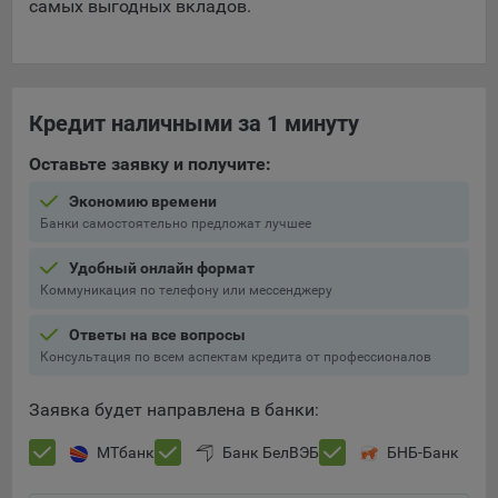
самых выгодных вкладов.
Яндекса рекламная сеть (Yandex Mobile Ads, ADFOX) -
сервис показа контекстной рекламы. Адрес: Yandex
Europe AG, Werftestrasse 4, CH-6005 Luzern, Switzerland.
Google Ads - сервис показа контекстной рекламы,
Кредит наличными за 1 минуту
предоставляемый компанией Google Ireland Ltd, Gordon
House Barrow Street Dublin 4, D04E5W5 Ireland.
Оставьте заявку и получите:
Экономию времени
Сохранить мои изменения
Банки самостоятельно предложат лучшее
Сохранить по умолчанию
Удобный онлайн формат
Коммуникация по телефону или мессенджеру
Ответы на все вопросы
Консультация по всем аспектам кредита от профессионалов
Заявка будет направлена в банки:
МТбанк
Банк БелВЭБ
БНБ-Банк