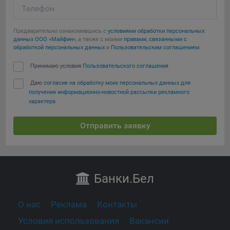
Телефон
Предварительно ознакомившись с
условиями обработки персональных
данных ООО «Майфин»
, а также с моими
правами, связанными с
обработкой персональных данных
и
Пользовательским соглашением
:
Принимаю условия
Пользовательского соглашения
Даю
согласие на обработку моих персональных данных для
получения информационно-новостной рассылки рекламного
характера
Отправить заявку
Банки
.Бел
О нас
Реклама
Контакты
Условия использования
Вакансии