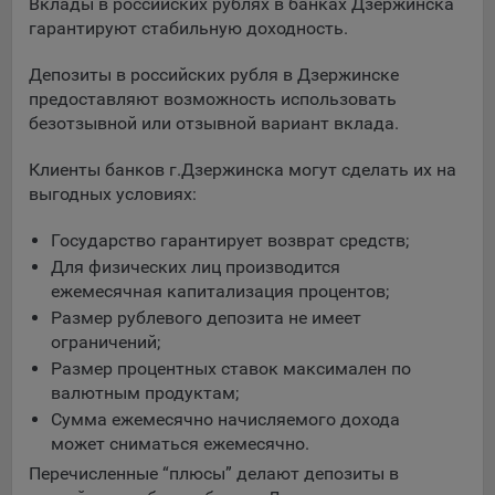
выбора (например, языкового). Техническая аналитика
Вклады в российских рублях в банках Дзержинска
используется для обеспечения корректной работы сайта.
гарантируют стабильную доходность.
Компании, которой мы поручаем обработку данных для
Депозиты в российских рубля в Дзержинске
данной цели:
предоставляют возможность использовать
безотзывной или отзывной вариант вклада.
Сервис хранения информации, предоставляемый
компанией, согласно договора аренды ООО «Рэкун
Клиенты банков г.Дзержинска могут сделать их на
технолоджи», 220069 г. Минск, пр-т Дзержинского, д.3Б,
выгодных условиях:
пом.44.
Государство гарантирует возврат средств;
Рекламные Cookie
Для физических лиц производится
Отключение рекламных cookie-файлы не позволит
ежемесячная капитализация процентов;
принимать меры по совершенствованию работы
Размер рублевого депозита не имеет
Сайта, исходя из предпочтений пользователя, а также
ограничений;
осуществлять подбор рекламы, иных рекламных
Размер процентных ставок максимален по
материалов по наиболее актуальному, подходящему
валютным продуктам;
назначению для каждого конкретного пользователя.
Сумма ежемесячно начисляемого дохода
может сниматься ежемесячно.
Компании, которым мы поручаем обработку данных для
данной цели:
Перечисленные “плюсы” делают депозиты в