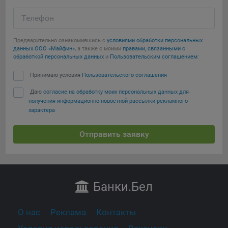
Телефон
Предварительно ознакомившись с
условиями обработки персональных
данных ООО «Майфин»
, а также с моими
правами, связанными с
обработкой персональных данных
и
Пользовательским соглашением
:
Принимаю условия
Пользовательского соглашения
Даю
согласие на обработку моих персональных данных для
получения информационно-новостной рассылки рекламного
характера
Отправить заявку
Банки
.Бел
О нас
Реклама
Контакты