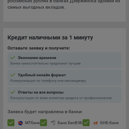
российских рублях в банках Дзержинска одними из
Яндекса рекламная сеть (Yandex Mobile Ads, ADFOX) -
самых выгодных вкладов.
сервис показа контекстной рекламы. Адрес: Yandex
Europe AG, Werftestrasse 4, CH-6005 Luzern, Switzerland.
Google Ads - сервис показа контекстной рекламы,
предоставляемый компанией Google Ireland Ltd, Gordon
Кредит наличными за 1 минуту
House Barrow Street Dublin 4, D04E5W5 Ireland.
Оставьте заявку и получите:
Сохранить мои изменения
Экономию времени
Банки самостоятельно предложат лучшее
Сохранить по умолчанию
Удобный онлайн формат
Коммуникация по телефону или мессенджеру
Ответы на все вопросы
Консультация по всем аспектам кредита от профессионалов
Заявка будет направлена в банки:
МТбанк
Банк БелВЭБ
БНБ-Банк