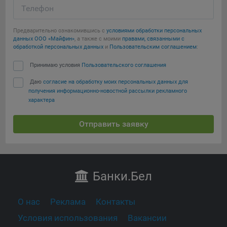
Телефон
Предварительно ознакомившись с
условиями обработки персональных
данных ООО «Майфин»
, а также с моими
правами, связанными с
обработкой персональных данных
и
Пользовательским соглашением
:
Принимаю условия
Пользовательского соглашения
Даю
согласие на обработку моих персональных данных для
получения информационно-новостной рассылки рекламного
характера
Отправить заявку
Банки
.Бел
О нас
Реклама
Контакты
Условия использования
Вакансии