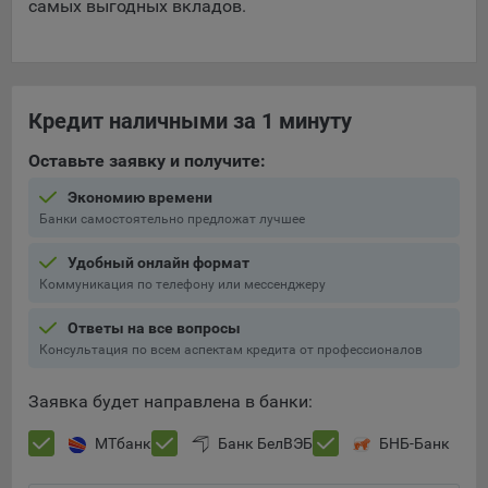
самых выгодных вкладов.
Яндекса рекламная сеть (Yandex Mobile Ads, ADFOX) -
сервис показа контекстной рекламы. Адрес: Yandex
Europe AG, Werftestrasse 4, CH-6005 Luzern, Switzerland.
Google Ads - сервис показа контекстной рекламы,
Кредит наличными за 1 минуту
предоставляемый компанией Google Ireland Ltd, Gordon
House Barrow Street Dublin 4, D04E5W5 Ireland.
Оставьте заявку и получите:
Экономию времени
Сохранить мои изменения
Банки самостоятельно предложат лучшее
Сохранить по умолчанию
Удобный онлайн формат
Коммуникация по телефону или мессенджеру
Ответы на все вопросы
Консультация по всем аспектам кредита от профессионалов
Заявка будет направлена в банки:
МТбанк
Банк БелВЭБ
БНБ-Банк