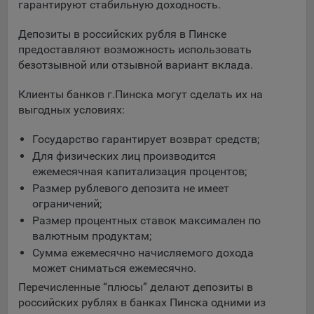
выбора (например, языкового). Техническая аналитика
гарантируют стабильную доходность.
используется для обеспечения корректной работы сайта.
Депозиты в российских рубля в Пинске
Компании, которой мы поручаем обработку данных для
предоставляют возможность использовать
данной цели:
безотзывной или отзывной вариант вклада.
Сервис хранения информации, предоставляемый
Клиенты банков г.Пинска могут сделать их на
компанией, согласно договора аренды ООО «Рэкун
выгодных условиях:
технолоджи», 220069 г. Минск, пр-т Дзержинского, д.3Б,
пом.44.
Государство гарантирует возврат средств;
Рекламные Cookie
Для физических лиц производится
ежемесячная капитализация процентов;
Отключение рекламных cookie-файлы не позволит
Размер рублевого депозита не имеет
принимать меры по совершенствованию работы
ограничений;
Сайта, исходя из предпочтений пользователя, а также
Размер процентных ставок максимален по
осуществлять подбор рекламы, иных рекламных
валютным продуктам;
материалов по наиболее актуальному, подходящему
Сумма ежемесячно начисляемого дохода
назначению для каждого конкретного пользователя.
может сниматься ежемесячно.
Компании, которым мы поручаем обработку данных для
Перечисленные “плюсы” делают депозиты в
данной цели:
российских рублях в банках Пинска одними из