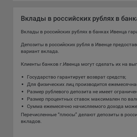
9.5. Ф
реклам
Вклады в российских рублях в бан
Технич
Вклады в российских рублях в банках Ивенца га
Необхо
Analyt
Депозиты в российских рубля в Ивенце предоста
Общест
вариант вклада.
пользо
Клиенты банков г.Ивенца могут сделать их на вы
Осталь
Государство гарантирует возврат средств;
Отключ
предпо
Для физических лиц производится ежемесячна
популя
Размер рублевого депозита не имеет ограничен
исходя
Размер процентных ставок максимален по ва
Сумма ежемесячно начисляемого дохода може
При эт
«Инког
Перечисленные “плюсы” делают депозиты в росси
автома
вкладов.
персон
соотве