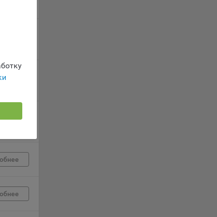
 заявку
обнее
ность
ботку
ки
обнее
телю.
обнее
ри
ла
обнее
ователь
орые
обнее
вателя.