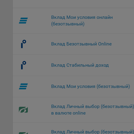
проц
Файл
комп
Вклад Мои условия онлайн
указ
(безотзывный)
сове
выби
напр
Вклад Безотзывный Online
Целя
Обще
Вклад Стабильный доход
пер
На с
сайт
Вклад Мои условия (безотзывный)
(зад
Общ
(вкл
Вклад Личный выбор (безотзывный
стат
в валюте online
поль
Обще
это 
Вклад Личный выбор (безотзывный