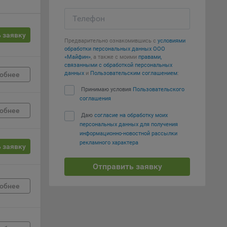
е
Телефон
 заявку
вий,
Предварительно ознакомившись с
условиями
 или
обработки персональных данных ООО
«Майфин»
, а также с моими
правами,
йта,
связанными с обработкой персональных
данных
и
Пользовательским соглашением
:
обнее
Принимаю условия
Пользовательского
соглашения
обнее
Даю
согласие на обработку моих
персональных данных для получения
ваемые
информационно-новостной рассылки
ie
рекламного характера
 заявку
Отправить заявку
обнее
, если
ение