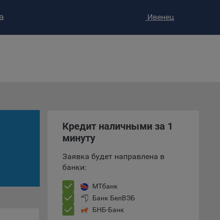
а
Ивенец
ство»
)
ке и
анных.
Кредит наличными за 1
е
минуту
и
ее –
Заявка будет направлена в
банки:
МТбанк
Банк БелВЭБ
т
БНБ-Банк
вать