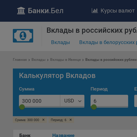
Банки
.Бел
Курсы валют
Вклады в российских руб
Вклады
Вклады в белорусских 
ПОЛОЖЕ
Обще
Главная
Вклады
Вклады в Ивенце
Вклады в российских рублях
удел
отве
Калькулятор Вкладов
Утве
«По
Сумма
Период
Е
перс
Бела
USD
«За
Поли
осу
×
×
Сумма: 300 000
Период: 6
«ban
файл
Банк
Название