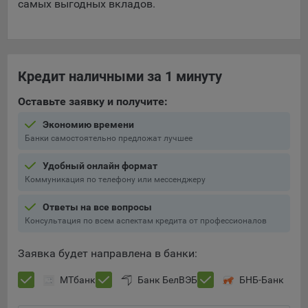
самых выгодных вкладов.
Яндекса рекламная сеть (Yandex Mobile Ads, ADFOX) -
сервис показа контекстной рекламы. Адрес: Yandex
Europe AG, Werftestrasse 4, CH-6005 Luzern, Switzerland.
Google Ads - сервис показа контекстной рекламы,
Кредит наличными за 1 минуту
предоставляемый компанией Google Ireland Ltd, Gordon
House Barrow Street Dublin 4, D04E5W5 Ireland.
Оставьте заявку и получите:
Экономию времени
Сохранить мои изменения
Банки самостоятельно предложат лучшее
Сохранить по умолчанию
Удобный онлайн формат
Коммуникация по телефону или мессенджеру
Ответы на все вопросы
Консультация по всем аспектам кредита от профессионалов
Заявка будет направлена в банки:
МТбанк
Банк БелВЭБ
БНБ-Банк