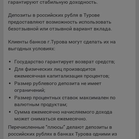
выбора (например, языкового). Техническая аналитика
гарантируют стабильную доходность.
используется для обеспечения корректной работы сайта.
Депозиты в российских рубля в Турове
Компании, которой мы поручаем обработку данных для
предоставляют возможность использовать
данной цели:
безотзывной или отзывной вариант вклада.
Сервис хранения информации, предоставляемый
Клиенты банков г.Турова могут сделать их на
компанией, согласно договора аренды ООО «Рэкун
выгодных условиях:
технолоджи», 220069 г. Минск, пр-т Дзержинского, д.3Б,
пом.44.
Государство гарантирует возврат средств;
Рекламные Cookie
Для физических лиц производится
ежемесячная капитализация процентов;
Отключение рекламных cookie-файлы не позволит
Размер рублевого депозита не имеет
принимать меры по совершенствованию работы
ограничений;
Сайта, исходя из предпочтений пользователя, а также
Размер процентных ставок максимален по
осуществлять подбор рекламы, иных рекламных
валютным продуктам;
материалов по наиболее актуальному, подходящему
Сумма ежемесячно начисляемого дохода
назначению для каждого конкретного пользователя.
может сниматься ежемесячно.
Компании, которым мы поручаем обработку данных для
Перечисленные “плюсы” делают депозиты в
данной цели:
российских рублях в банках Турова одними из