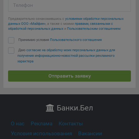
Телефон
Предварительно ознакомившись с
условиями обработки персональных
данных ООО «Майфин»
, а также с моими
правами, связанными с
обработкой персональных данных
и
Пользовательским соглашением
:
Принимаю условия
Пользовательского соглашения
Даю
согласие на обработку моих персональных данных для
получения информационно-новостной рассылки рекламного
характера
Отправить заявку
Банки
.Бел
О нас
Реклама
Контакты
Условия использования
Вакансии