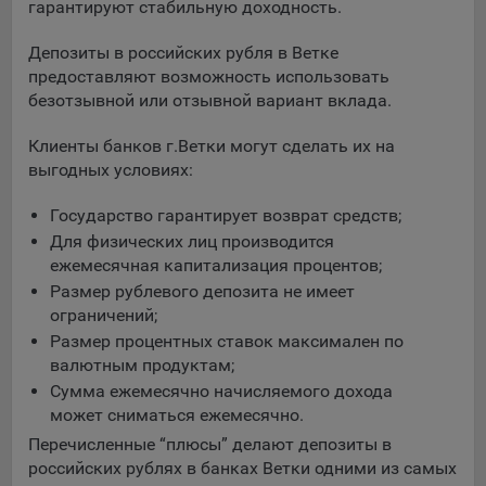
выбора (например, языкового). Техническая аналитика
гарантируют стабильную доходность.
используется для обеспечения корректной работы сайта.
Депозиты в российских рубля в Ветке
Компании, которой мы поручаем обработку данных для
предоставляют возможность использовать
данной цели:
безотзывной или отзывной вариант вклада.
Сервис хранения информации, предоставляемый
Клиенты банков г.Ветки могут сделать их на
компанией, согласно договора аренды ООО «Рэкун
выгодных условиях:
технолоджи», 220069 г. Минск, пр-т Дзержинского, д.3Б,
пом.44.
Государство гарантирует возврат средств;
Рекламные Cookie
Для физических лиц производится
ежемесячная капитализация процентов;
Отключение рекламных cookie-файлы не позволит
Размер рублевого депозита не имеет
принимать меры по совершенствованию работы
ограничений;
Сайта, исходя из предпочтений пользователя, а также
Размер процентных ставок максимален по
осуществлять подбор рекламы, иных рекламных
валютным продуктам;
материалов по наиболее актуальному, подходящему
Сумма ежемесячно начисляемого дохода
назначению для каждого конкретного пользователя.
может сниматься ежемесячно.
Компании, которым мы поручаем обработку данных для
Перечисленные “плюсы” делают депозиты в
данной цели:
российских рублях в банках Ветки одними из самых