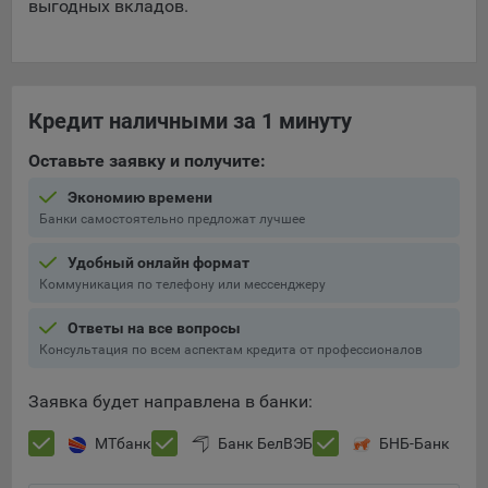
выгодных вкладов.
Яндекса рекламная сеть (Yandex Mobile Ads, ADFOX) -
сервис показа контекстной рекламы. Адрес: Yandex
Europe AG, Werftestrasse 4, CH-6005 Luzern, Switzerland.
Google Ads - сервис показа контекстной рекламы,
Кредит наличными за 1 минуту
предоставляемый компанией Google Ireland Ltd, Gordon
House Barrow Street Dublin 4, D04E5W5 Ireland.
Оставьте заявку и получите:
Экономию времени
Сохранить мои изменения
Банки самостоятельно предложат лучшее
Сохранить по умолчанию
Удобный онлайн формат
Коммуникация по телефону или мессенджеру
Ответы на все вопросы
Консультация по всем аспектам кредита от профессионалов
Заявка будет направлена в банки:
МТбанк
Банк БелВЭБ
БНБ-Банк