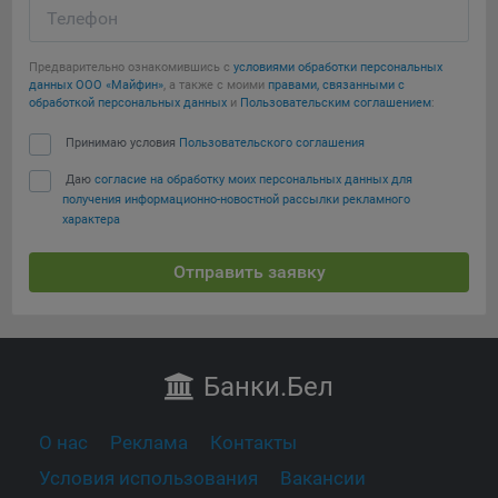
Телефон
Предварительно ознакомившись с
условиями обработки персональных
данных ООО «Майфин»
, а также с моими
правами, связанными с
обработкой персональных данных
и
Пользовательским соглашением
:
Принимаю условия
Пользовательского соглашения
Даю
согласие на обработку моих персональных данных для
получения информационно-новостной рассылки рекламного
характера
Отправить заявку
Банки
.Бел
О нас
Реклама
Контакты
Условия использования
Вакансии