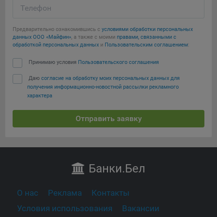
Телефон
Предварительно ознакомившись с
условиями обработки персональных
данных ООО «Майфин»
, а также с моими
правами, связанными с
обработкой персональных данных
и
Пользовательским соглашением
:
Принимаю условия
Пользовательского соглашения
Даю
согласие на обработку моих персональных данных для
получения информационно-новостной рассылки рекламного
характера
Отправить заявку
Банки
.Бел
О нас
Реклама
Контакты
Условия использования
Вакансии