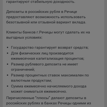
выбора (например, языкового). Техническая аналитика
гарантируют стабильную доходность.
используется для обеспечения корректной работы сайта.
Депозиты в российских рубля в Речице
Компании, которой мы поручаем обработку данных для
предоставляют возможность использовать
данной цели:
безотзывной или отзывной вариант вклада.
Сервис хранения информации, предоставляемый
Клиенты банков г.Речицы могут сделать их на
компанией, согласно договора аренды ООО «Рэкун
выгодных условиях:
технолоджи», 220069 г. Минск, пр-т Дзержинского, д.3Б,
пом.44.
Государство гарантирует возврат средств;
Рекламные Cookie
Для физических лиц производится
ежемесячная капитализация процентов;
Отключение рекламных cookie-файлы не позволит
Размер рублевого депозита не имеет
принимать меры по совершенствованию работы
ограничений;
Сайта, исходя из предпочтений пользователя, а также
Размер процентных ставок максимален по
осуществлять подбор рекламы, иных рекламных
валютным продуктам;
материалов по наиболее актуальному, подходящему
Сумма ежемесячно начисляемого дохода
назначению для каждого конкретного пользователя.
может сниматься ежемесячно.
Компании, которым мы поручаем обработку данных для
Перечисленные “плюсы” делают депозиты в
данной цели:
российских рублях в банках Речицы одними из