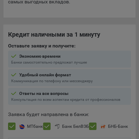
самых выгодных вкладов.
Яндекса рекламная сеть (Yandex Mobile Ads, ADFOX) -
сервис показа контекстной рекламы. Адрес: Yandex
Europe AG, Werftestrasse 4, CH-6005 Luzern, Switzerland.
Google Ads - сервис показа контекстной рекламы,
Кредит наличными за 1 минуту
предоставляемый компанией Google Ireland Ltd, Gordon
House Barrow Street Dublin 4, D04E5W5 Ireland.
Оставьте заявку и получите:
Экономию времени
Сохранить мои изменения
Банки самостоятельно предложат лучшее
Сохранить по умолчанию
Удобный онлайн формат
Коммуникация по телефону или мессенджеру
Ответы на все вопросы
Консультация по всем аспектам кредита от профессионалов
Заявка будет направлена в банки:
МТбанк
Банк БелВЭБ
БНБ-Банк