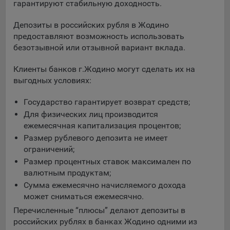
выбора (например, языкового). Техническая аналитика
гарантируют стабильную доходность.
используется для обеспечения корректной работы сайта.
Депозиты в российских рубля в Жодино
Компании, которой мы поручаем обработку данных для
предоставляют возможность использовать
данной цели:
безотзывной или отзывной вариант вклада.
Сервис хранения информации, предоставляемый
Клиенты банков г.Жодино могут сделать их на
компанией, согласно договора аренды ООО «Рэкун
выгодных условиях:
технолоджи», 220069 г. Минск, пр-т Дзержинского, д.3Б,
пом.44.
Государство гарантирует возврат средств;
Рекламные Cookie
Для физических лиц производится
ежемесячная капитализация процентов;
Отключение рекламных cookie-файлы не позволит
Размер рублевого депозита не имеет
принимать меры по совершенствованию работы
ограничений;
Сайта, исходя из предпочтений пользователя, а также
Размер процентных ставок максимален по
осуществлять подбор рекламы, иных рекламных
валютным продуктам;
материалов по наиболее актуальному, подходящему
Сумма ежемесячно начисляемого дохода
назначению для каждого конкретного пользователя.
может сниматься ежемесячно.
Компании, которым мы поручаем обработку данных для
Перечисленные “плюсы” делают депозиты в
данной цели:
российских рублях в банках Жодино одними из