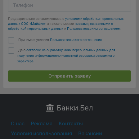
Телефон
Предварительно ознакомившись с
условиями обработки персональных
данных ООО «Майфин»
, а также с моими
правами, связанными с
обработкой персональных данных
и
Пользовательским соглашением
:
Принимаю условия
Пользовательского соглашения
Даю
согласие на обработку моих персональных данных для
получения информационно-новостной рассылки рекламного
характера
Отправить заявку
Банки
.Бел
О нас
Реклама
Контакты
Условия использования
Вакансии