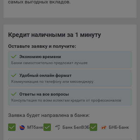
самых выгодных вкладов.
Яндекса рекламная сеть (Yandex Mobile Ads, ADFOX) -
сервис показа контекстной рекламы. Адрес: Yandex
Europe AG, Werftestrasse 4, CH-6005 Luzern, Switzerland.
Google Ads - сервис показа контекстной рекламы,
Кредит наличными за 1 минуту
предоставляемый компанией Google Ireland Ltd, Gordon
House Barrow Street Dublin 4, D04E5W5 Ireland.
Оставьте заявку и получите:
Экономию времени
Сохранить мои изменения
Банки самостоятельно предложат лучшее
Сохранить по умолчанию
Удобный онлайн формат
Коммуникация по телефону или мессенджеру
Ответы на все вопросы
Консультация по всем аспектам кредита от профессионалов
Заявка будет направлена в банки:
МТбанк
Банк БелВЭБ
БНБ-Банк