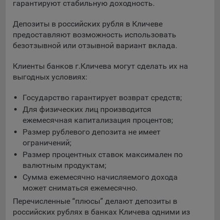
выбора (например, языкового). Техническая аналитика
гарантируют стабильную доходность.
используется для обеспечения корректной работы сайта.
Депозиты в российских рубля в Кличеве
Компании, которой мы поручаем обработку данных для
предоставляют возможность использовать
данной цели:
безотзывной или отзывной вариант вклада.
Сервис хранения информации, предоставляемый
Клиенты банков г.Кличева могут сделать их на
компанией, согласно договора аренды ООО «Рэкун
выгодных условиях:
технолоджи», 220069 г. Минск, пр-т Дзержинского, д.3Б,
пом.44.
Государство гарантирует возврат средств;
Рекламные Cookie
Для физических лиц производится
ежемесячная капитализация процентов;
Отключение рекламных cookie-файлы не позволит
Размер рублевого депозита не имеет
принимать меры по совершенствованию работы
ограничений;
Сайта, исходя из предпочтений пользователя, а также
Размер процентных ставок максимален по
осуществлять подбор рекламы, иных рекламных
валютным продуктам;
материалов по наиболее актуальному, подходящему
Сумма ежемесячно начисляемого дохода
назначению для каждого конкретного пользователя.
может сниматься ежемесячно.
Компании, которым мы поручаем обработку данных для
Перечисленные “плюсы” делают депозиты в
данной цели:
российских рублях в банках Кличева одними из