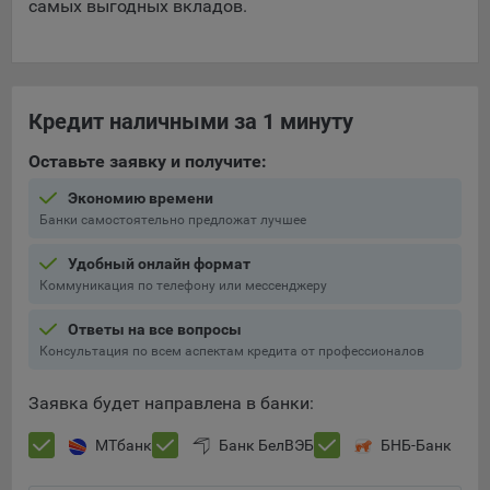
самых выгодных вкладов.
Яндекса рекламная сеть (Yandex Mobile Ads, ADFOX) -
сервис показа контекстной рекламы. Адрес: Yandex
Europe AG, Werftestrasse 4, CH-6005 Luzern, Switzerland.
Google Ads - сервис показа контекстной рекламы,
Кредит наличными за 1 минуту
предоставляемый компанией Google Ireland Ltd, Gordon
House Barrow Street Dublin 4, D04E5W5 Ireland.
Оставьте заявку и получите:
Экономию времени
Сохранить мои изменения
Банки самостоятельно предложат лучшее
Сохранить по умолчанию
Удобный онлайн формат
Коммуникация по телефону или мессенджеру
Ответы на все вопросы
Консультация по всем аспектам кредита от профессионалов
Заявка будет направлена в банки:
МТбанк
Банк БелВЭБ
БНБ-Банк