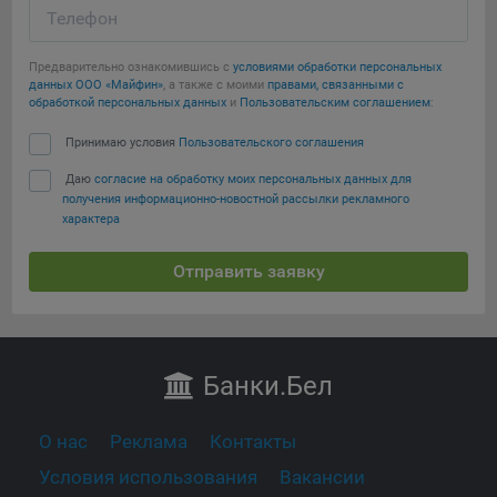
Телефон
Предварительно ознакомившись с
условиями обработки персональных
данных ООО «Майфин»
, а также с моими
правами, связанными с
обработкой персональных данных
и
Пользовательским соглашением
:
Принимаю условия
Пользовательского соглашения
Даю
согласие на обработку моих персональных данных для
получения информационно-новостной рассылки рекламного
характера
Отправить заявку
Банки
.Бел
О нас
Реклама
Контакты
Условия использования
Вакансии