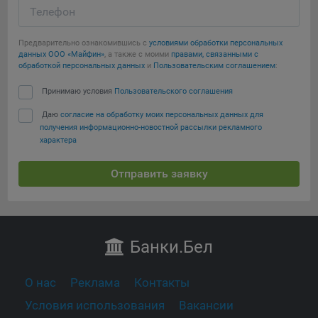
Телефон
Предварительно ознакомившись с
условиями обработки персональных
данных ООО «Майфин»
, а также с моими
правами, связанными с
обработкой персональных данных
и
Пользовательским соглашением
:
Принимаю условия
Пользовательского соглашения
Даю
согласие на обработку моих персональных данных для
получения информационно-новостной рассылки рекламного
характера
Отправить заявку
Банки
.Бел
О нас
Реклама
Контакты
Условия использования
Вакансии