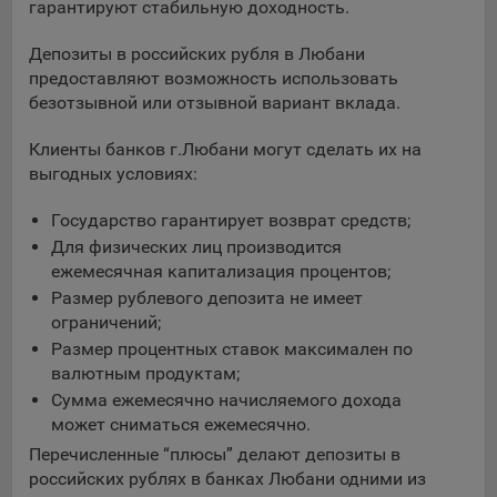
выбора (например, языкового). Техническая аналитика
гарантируют стабильную доходность.
используется для обеспечения корректной работы сайта.
Депозиты в российских рубля в Любани
Компании, которой мы поручаем обработку данных для
предоставляют возможность использовать
данной цели:
безотзывной или отзывной вариант вклада.
Сервис хранения информации, предоставляемый
Клиенты банков г.Любани могут сделать их на
компанией, согласно договора аренды ООО «Рэкун
выгодных условиях:
технолоджи», 220069 г. Минск, пр-т Дзержинского, д.3Б,
пом.44.
Государство гарантирует возврат средств;
Рекламные Cookie
Для физических лиц производится
ежемесячная капитализация процентов;
Отключение рекламных cookie-файлы не позволит
Размер рублевого депозита не имеет
принимать меры по совершенствованию работы
ограничений;
Сайта, исходя из предпочтений пользователя, а также
Размер процентных ставок максимален по
осуществлять подбор рекламы, иных рекламных
валютным продуктам;
материалов по наиболее актуальному, подходящему
Сумма ежемесячно начисляемого дохода
назначению для каждого конкретного пользователя.
может сниматься ежемесячно.
Компании, которым мы поручаем обработку данных для
Перечисленные “плюсы” делают депозиты в
данной цели:
российских рублях в банках Любани одними из