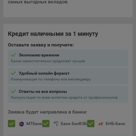
самых выгодных вкладов.
Яндекса рекламная сеть (Yandex Mobile Ads, ADFOX) -
сервис показа контекстной рекламы. Адрес: Yandex
Europe AG, Werftestrasse 4, CH-6005 Luzern, Switzerland.
Google Ads - сервис показа контекстной рекламы,
Кредит наличными за 1 минуту
предоставляемый компанией Google Ireland Ltd, Gordon
House Barrow Street Dublin 4, D04E5W5 Ireland.
Оставьте заявку и получите:
Экономию времени
Сохранить мои изменения
Банки самостоятельно предложат лучшее
Сохранить по умолчанию
Удобный онлайн формат
Коммуникация по телефону или мессенджеру
Ответы на все вопросы
Консультация по всем аспектам кредита от профессионалов
Заявка будет направлена в банки:
МТбанк
Банк БелВЭБ
БНБ-Банк