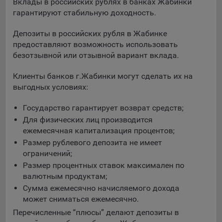
выбора (например, языкового). Техническая аналитика
Вклады в российских рублях в банках Жабинки
используется для обеспечения корректной работы сайта.
гарантируют стабильную доходность.
Компании, которой мы поручаем обработку данных для
Депозиты в российских рубля в Жабинке
данной цели:
предоставляют возможность использовать
безотзывной или отзывной вариант вклада.
Сервис хранения информации, предоставляемый
компанией, согласно договора аренды ООО «Рэкун
Клиенты банков г.Жабинки могут сделать их на
технолоджи», 220069 г. Минск, пр-т Дзержинского, д.3Б,
выгодных условиях:
пом.44.
Государство гарантирует возврат средств;
Рекламные Cookie
Для физических лиц производится
Отключение рекламных cookie-файлы не позволит
ежемесячная капитализация процентов;
принимать меры по совершенствованию работы
Размер рублевого депозита не имеет
Сайта, исходя из предпочтений пользователя, а также
ограничений;
осуществлять подбор рекламы, иных рекламных
Размер процентных ставок максимален по
материалов по наиболее актуальному, подходящему
валютным продуктам;
назначению для каждого конкретного пользователя.
Сумма ежемесячно начисляемого дохода
может сниматься ежемесячно.
Компании, которым мы поручаем обработку данных для
данной цели:
Перечисленные “плюсы” делают депозиты в