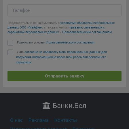
Телефон
Предварительно ознакомившись с
условиями обработки персональных
данных ООО «Майфин»
, а также с моими
правами, связанными с
обработкой персональных данных
и
Пользовательским соглашением
:
Принимаю условия
Пользовательского соглашения
Даю
согласие на обработку моих персональных данных для
получения информационно-новостной рассылки рекламного
характера
Отправить заявку
Банки
.Бел
О нас
Реклама
Контакты