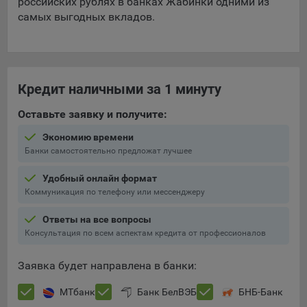
российских рублях в банках Жабинки одними из
Яндекса рекламная сеть (Yandex Mobile Ads, ADFOX) -
самых выгодных вкладов.
сервис показа контекстной рекламы. Адрес: Yandex
Europe AG, Werftestrasse 4, CH-6005 Luzern, Switzerland.
Google Ads - сервис показа контекстной рекламы,
предоставляемый компанией Google Ireland Ltd, Gordon
Кредит наличными за 1 минуту
House Barrow Street Dublin 4, D04E5W5 Ireland.
Оставьте заявку и получите:
Сохранить мои изменения
Экономию времени
Банки самостоятельно предложат лучшее
Сохранить по умолчанию
Удобный онлайн формат
Коммуникация по телефону или мессенджеру
Ответы на все вопросы
Консультация по всем аспектам кредита от профессионалов
Заявка будет направлена в банки:
МТбанк
Банк БелВЭБ
БНБ-Банк