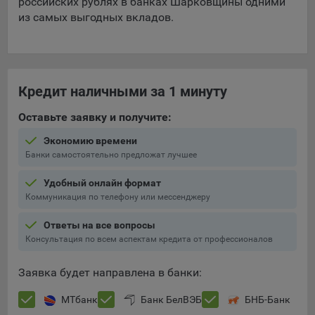
российских рублях в банках Шарковщины одними
Яндекса рекламная сеть (Yandex Mobile Ads, ADFOX) -
из самых выгодных вкладов.
сервис показа контекстной рекламы. Адрес: Yandex
Europe AG, Werftestrasse 4, CH-6005 Luzern, Switzerland.
Google Ads - сервис показа контекстной рекламы,
предоставляемый компанией Google Ireland Ltd, Gordon
Кредит наличными за 1 минуту
House Barrow Street Dublin 4, D04E5W5 Ireland.
Оставьте заявку и получите:
Сохранить мои изменения
Экономию времени
Банки самостоятельно предложат лучшее
Сохранить по умолчанию
Удобный онлайн формат
Коммуникация по телефону или мессенджеру
Ответы на все вопросы
Консультация по всем аспектам кредита от профессионалов
Заявка будет направлена в банки:
МТбанк
Банк БелВЭБ
БНБ-Банк