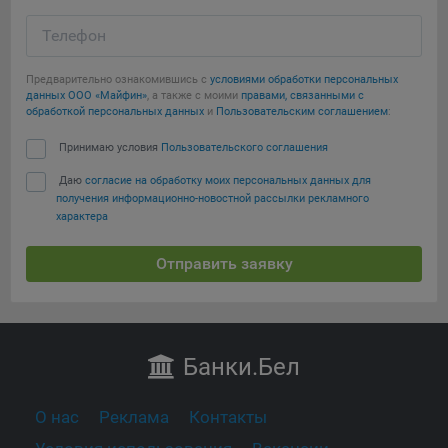
Телефон
Предварительно ознакомившись с
условиями обработки персональных
данных ООО «Майфин»
, а также с моими
правами, связанными с
обработкой персональных данных
и
Пользовательским соглашением
:
Принимаю условия
Пользовательского соглашения
Даю
согласие на обработку моих персональных данных для
получения информационно-новостной рассылки рекламного
характера
Отправить заявку
Банки
.Бел
О нас
Реклама
Контакты