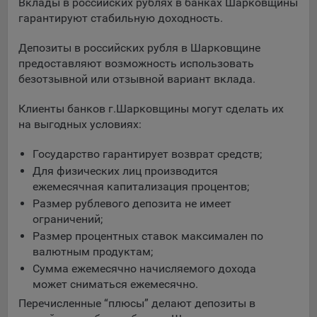
выбора (например, языкового). Техническая аналитика
Вклады в российских рублях в банках Шарковщины
используется для обеспечения корректной работы сайта.
гарантируют стабильную доходность.
Компании, которой мы поручаем обработку данных для
Депозиты в российских рубля в Шарковщине
данной цели:
предоставляют возможность использовать
безотзывной или отзывной вариант вклада.
Сервис хранения информации, предоставляемый
компанией, согласно договора аренды ООО «Рэкун
Клиенты банков г.Шарковщины могут сделать их
технолоджи», 220069 г. Минск, пр-т Дзержинского, д.3Б,
на выгодных условиях:
пом.44.
Государство гарантирует возврат средств;
Рекламные Cookie
Для физических лиц производится
Отключение рекламных cookie-файлы не позволит
ежемесячная капитализация процентов;
принимать меры по совершенствованию работы
Размер рублевого депозита не имеет
Сайта, исходя из предпочтений пользователя, а также
ограничений;
осуществлять подбор рекламы, иных рекламных
Размер процентных ставок максимален по
материалов по наиболее актуальному, подходящему
валютным продуктам;
назначению для каждого конкретного пользователя.
Сумма ежемесячно начисляемого дохода
может сниматься ежемесячно.
Компании, которым мы поручаем обработку данных для
данной цели:
Перечисленные “плюсы” делают депозиты в