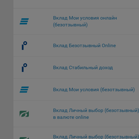
проц
Файл
комп
Вклад Мои условия онлайн
указ
(безотзывный)
сове
выби
напр
Вклад Безотзывный Online
Целя
Обще
Вклад Стабильный доход
пер
На с
сайт
Вклад Мои условия (безотзывный)
(зад
Общ
(вкл
Вклад Личный выбор (безотзывный
стат
в валюте online
поль
Обще
это 
Вклад Личный выбор (безотзывный