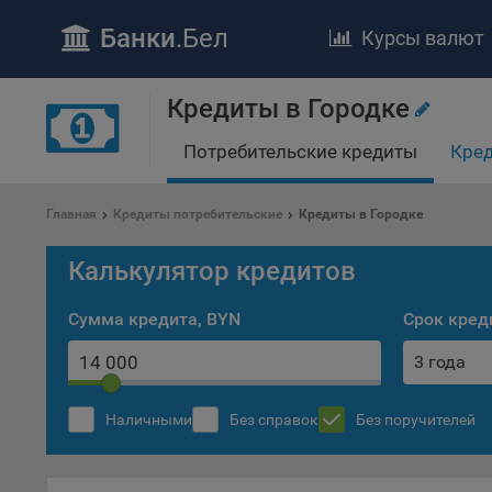
Банки
.Бел
Курсы валют
Кредиты в Городке
Потребительские кредиты
Кред
Главная
Кредиты потребительские
Кредиты в Городке
ПОЛОЖЕ
Калькулятор кредитов
Обще
удел
Сумма кредита, BYN
Срок кред
отве
3 года
Утве
«По
перс
Наличными
Без справок
Без поручителей
Бела
«За
Поли