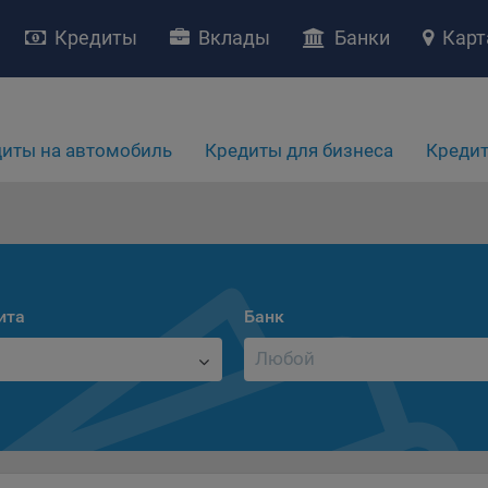
Кредиты
Вклады
Банки
Карт
иты на автомобиль
Кредиты для бизнеса
Кредит
НИЕ «О политике обработки файлов cookie»
ство с ограниченной ответственностью «Майфин» (далее –
«Обще
яет особое внимание защите персональных данных при их обработ
ита
Банк
тственно подходит к соблюдению прав субъектов персональных д
рждение положения о политике обработки файлов cookie (далее –
литика»
) является одной из принимаемых Обществом мер по защит
ональных данных, предусмотренных статьей 17 Закона Республик
русь от 7 мая 2021 г. № 99-З «О защите персональных данных» (дал
кон»
).
тика разъясняет субъектам персональных данных, которые