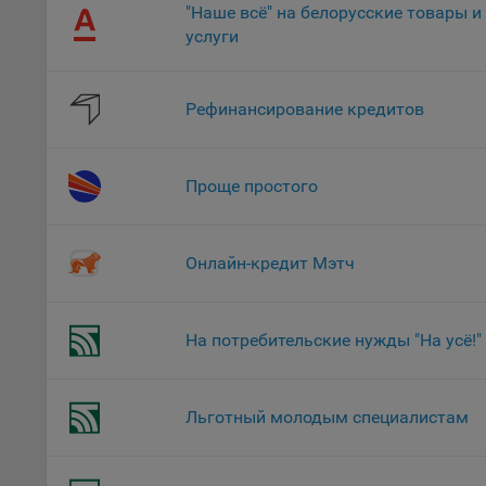
"Наше всё" на белорусские товары и
поль
услуги
Обще
это 
файл
Рефинансирование кредитов
На с
Обще
поль
Проще простого
поль
рекл
Иног
Онлайн-кредит Мэтч
эффе
зап
Обще
На потребительские нужды "На усё!"
оцен
Срок
Поль
Льготный молодым специалистам
файл
испо
потр