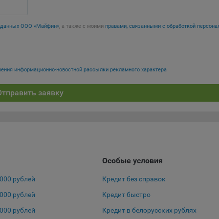
нито», чтобы ограничить хранимый на компьютере объем информа
тически удалять сессионные файлы cookie. Кроме того, субъект
альных данных может удалить ранее сохраненные файлов cookie 
х данных ООО «Майфин»
, а также с моими
правами, связанными с обработкой персона
тствующую опцию в истории браузера.
нее о параметрах управления можно ознакомиться, перейдя по в
м, ведущим на соответствующие страницы сайтов основных брауз
учения информационно-новостной рассылки рекламного характера
fox
Отправить заявку
ome
ri
ra
osoft Edge
rnet Explorer
Особые условия
льзователь всегда может направить сообщение с имеющимся у нег
0000 рублей
Кредит без справок
ом, в части использования файлов сookie, на электронную почту
тва:
info@myfin.by
5000 рублей
Кредит быстро
налитические Cookie
0000 рублей
Кредит в белорусских рублях