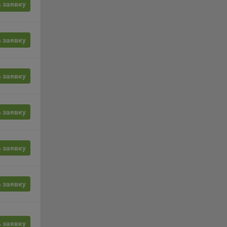
 заявку
сии
ых
 заявку
 заявку
ность
 заявку
 заявку
телю.
ри
 заявку
ла
ователь
 заявку