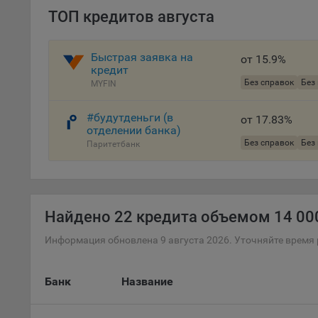
осу
ТОП кредитов августа
«ban
файл
Быстрая заявка на
проц
от 15.9%
кредит
Файл
Без справок
Без
MYFIN
комп
указ
#будутденьги (в
от 17.83%
сове
отделении банка)
выби
Без справок
Без
Паритетбанк
напр
Целя
Обще
пер
Найдено
22 кредита объемом 14 000
На с
Информация обновлена 9 августа 2026. Уточняйте время 
сайт
(зад
Банк
Название
Общ
(вкл
стат