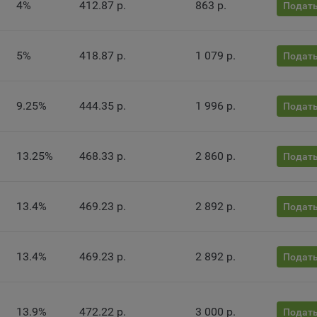
4%
412.87 р.
863 р.
Подать
ии сайта, а также могут некорректно отображаться некоторые вер
ниц.
мо настроек файлов cookie на сайте субъекты персональных данн
5%
418.87 р.
1 079 р.
Подать
т принять или отклонить сбор всех или некоторых файлов cookie в
ройках своего браузера.
9.25%
444.35 р.
1 996 р.
беспечение удобства пользователей сайтов;
Подать
овышение качества функционирования сайтов, в том числе коррект
оты;
13.25%
468.33 р.
2 860 р.
Подать
бор аналитической информации в обобщенном виде для оценки и
йшего улучшения работы сайтов;
13.4%
469.23 р.
2 892 р.
Подать
оздание и предоставление персонализированной рекламы пользова
ехнические (обязательные) файлы cookie, например, применяемые п
рации либо входе в систему, или для оставления отзыва либо
13.4%
469.23 р.
2 892 р.
Подать
тария. Данные файлы cookie используются в целях обеспечения
тной работы сайтов и полноценного использования его функциона
вателем, не могут быть отключены в системах. Вместе с тем, польз
13.9%
472.22 р.
3 000 р.
настроить браузер, чтобы он блокировал такие файлы сookie или
Подать