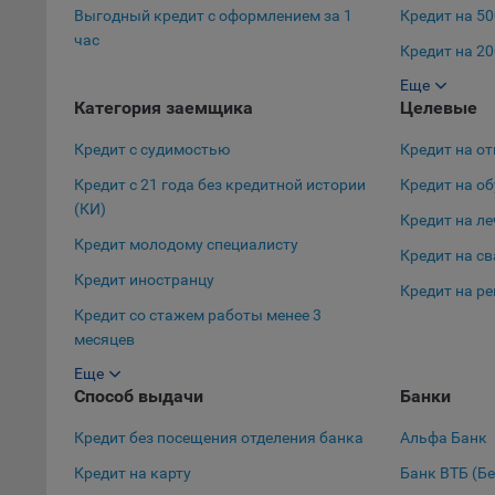
Выгодный кредит с оформлением за 1
Кредит на 50
Откл
час
пред
Кредит на 20
попу
Еще
Кредит на 10
Сайт
Категория заемщика
Целевые
Статис
Кредит с судимостью
Кредит на от
Компан
Кредит с 21 года без кредитной истории
Кредит на о
(КИ)
Янде
Кредит на л
Адре
Кредит молодому специалисту
Кредит на с
кон
Кредит иностранцу
Кредит на р
Goog
Кредит со стажем работы менее 3
Inc.
месяцев
Moun
Еще
Кредит в декретном отпуске
Mato
Способ выдачи
Банки
дост
Кредит с 19 лет
Адре
Кредит без посещения отделения банка
Альфа Банк
Кредит с 18 лет
пом.
Кредит на карту
Банк ВТБ (Б
Кредит студенту
Пикс