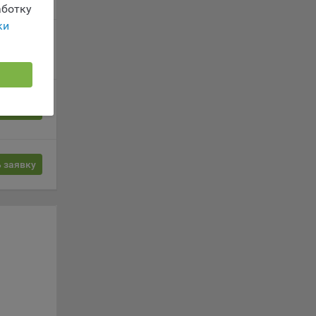
ы.
ботку
 о
ки
ацию
 заявку
 заявку
le
 заявку
время
сайта
жиме