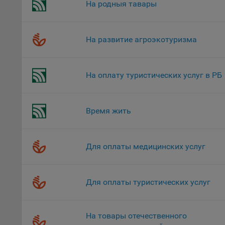
На родныя тавары
верс
стра
Поми
На развитие агроэкотуризма
могу
наст
На оплату туристических услуг в РБ
5.1. О
5.2. П
их раб
Время жить
5.3. С
дальне
Для оплаты медицинских услуг
5.4. С
9.1. Т
регист
Для оплаты туристических услуг
коммен
коррек
пользо
На товары отечественного
может 