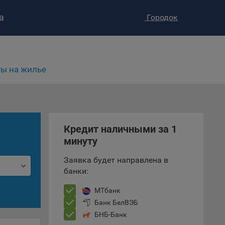
а
Городок
ы на жилье
Кредит наличными за 1
ство»
)
ке и
минуту
анных.
Заявка будет направлена в
банки:
е
и
МТбанк
ее –
Банк БелВЭБ
БНБ-Банк