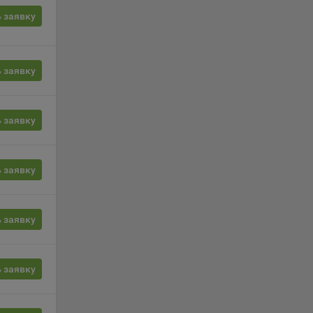
 заявку
, если
ение
 заявку
г
 если
 заявку
ть
я
 заявку
ример,
ты
и
 заявку
йте
 заявку
лучае
ожет
вой