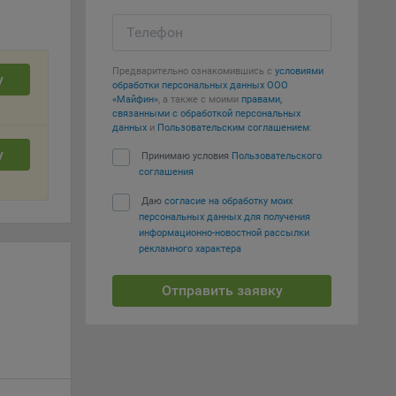
Телефон
т
вать
Предварительно ознакомившись с
условиями
у
обработки персональных данных ООО
е
«Майфин»
, а также с моими
правами,
связанными с обработкой персональных
данных
и
Пользовательским соглашением
:
вий,
у
 или
Принимаю условия
Пользовательского
йта,
соглашения
Даю
согласие на обработку моих
персональных данных для получения
информационно-новостной рассылки
рекламного характера
Отправить заявку
ваемые
ie