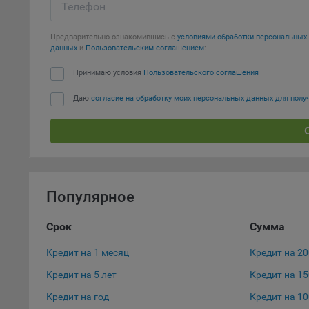
«Инког
Телефон
автома
персон
Предварительно ознакомившись с
условиями обработки персональны
соотве
данных
и
Пользовательским соглашением
:
Подроб
Принимаю условия
Пользовательского соглашения
ссылка
Даю
согласие на обработку моих персональных данных для пол
Fire
Chr
Safa
Ope
Популярное
Micr
Inte
Срок
Сумма
16. По
Кредит на 1 месяц
Кредит на 2
вопрос
Общес
Кредит на 5 лет
Кредит на 1
А
Кредит на год
Кредит на 1