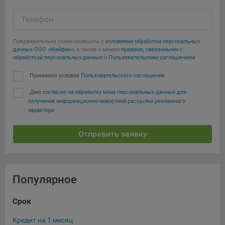
Яндекса рекламная сеть (Yandex Mobile Ads, ADFOX) -
сервис показа контекстной рекламы. Адрес: Yandex
Телефон
Europe AG, Werftestrasse 4, CH-6005 Luzern, Switzerland.
Предварительно ознакомившись с
условиями обработки персональных
Google Ads - сервис показа контекстной рекламы,
данных ООО «Майфин»
, а также с моими
правами, связанными с
предоставляемый компанией Google Ireland Ltd, Gordon
обработкой персональных данных
и
Пользовательским соглашением
:
House Barrow Street Dublin 4, D04E5W5 Ireland.
Принимаю условия
Пользовательского соглашения
Даю
согласие на обработку моих персональных данных для
Сохранить мои изменения
получения информационно-новостной рассылки рекламного
характера
Сохранить по умолчанию
Отправить заявку
Популярное
Срок
Су
Кредит на 1 месяц
Кре