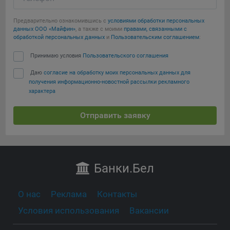
Предварительно ознакомившись с
условиями обработки персональных
данных ООО «Майфин»
, а также с моими
правами, связанными с
обработкой персональных данных
и
Пользовательским соглашением
:
Принимаю условия
Пользовательского соглашения
Даю
согласие на обработку моих персональных данных для
получения информационно-новостной рассылки рекламного
характера
Отправить заявку
Банки
.Бел
О нас
Реклама
Контакты
Условия использования
Вакансии