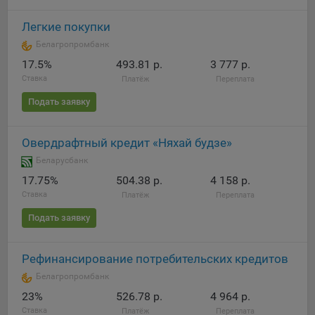
Яндекса рекламная сеть (Yandex Mobile Ads, ADFOX) -
Легкие покупки
сервис показа контекстной рекламы. Адрес: Yandex
Europe AG, Werftestrasse 4, CH-6005 Luzern, Switzerland.
Белагропромбанк
Google Ads - сервис показа контекстной рекламы,
17.5%
493.81 р.
3 777 р.
предоставляемый компанией Google Ireland Ltd, Gordon
Ставка
Платёж
Переплата
House Barrow Street Dublin 4, D04E5W5 Ireland.
Подать заявку
Сохранить мои изменения
Овердрафтный кредит «Няхай будзе»
Беларусбанк
Сохранить по умолчанию
17.75%
504.38 р.
4 158 р.
Ставка
Платёж
Переплата
Подать заявку
Рефинансирование потребительских кредитов
Белагропромбанк
23%
526.78 р.
4 964 р.
Ставка
Платёж
Переплата