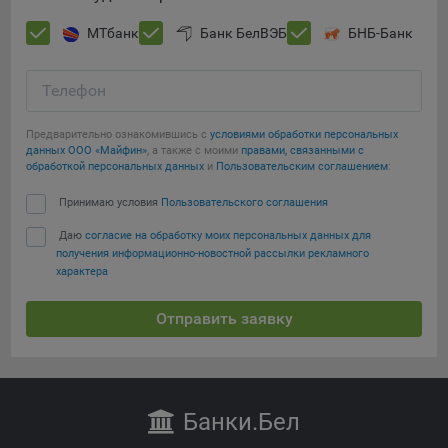
МТбанк
Банк БелВЭБ
БНБ-Банк
Телефон
Предварительно ознакомившись с
условиями обработки персональных
данных ООО «Майфин»
, а также с моими
правами, связанными с
обработкой персональных данных
и
Пользовательским соглашением
:
Принимаю условия
Пользовательского соглашения
Даю
согласие на обработку моих персональных данных для
получения информационно-новостной рассылки рекламного
характера
Отправить заявку
Банки
.Бел