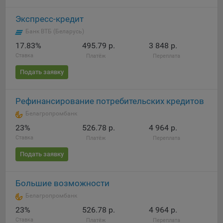
Яндекса рекламная сеть (Yandex Mobile Ads, ADFOX) -
Экспресс-кредит
сервис показа контекстной рекламы. Адрес: Yandex
Europe AG, Werftestrasse 4, CH-6005 Luzern, Switzerland.
Банк ВТБ (Беларусь)
Google Ads - сервис показа контекстной рекламы,
17.83%
495.79 р.
3 848 р.
предоставляемый компанией Google Ireland Ltd, Gordon
Ставка
Платёж
Переплата
House Barrow Street Dublin 4, D04E5W5 Ireland.
Подать заявку
Сохранить мои изменения
Рефинансирование потребительских кредитов
Белагропромбанк
Сохранить по умолчанию
23%
526.78 р.
4 964 р.
Ставка
Платёж
Переплата
Подать заявку
Большие возможности
Белагропромбанк
23%
526.78 р.
4 964 р.
Ставка
Платёж
Переплата