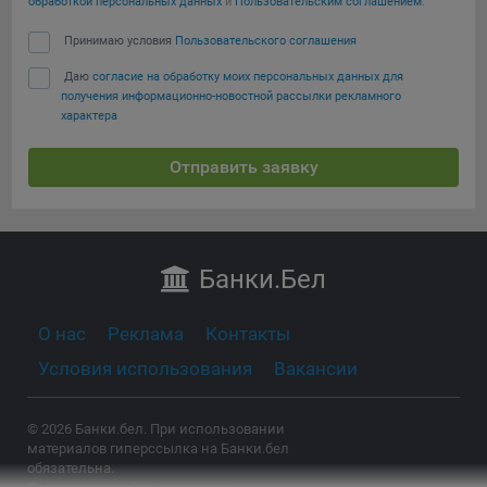
обработкой персональных данных
и
Пользовательским соглашением
:
Принимаю условия
Пользовательского соглашения
Даю
согласие на обработку моих персональных данных для
получения информационно-новостной рассылки рекламного
характера
Отправить заявку
Банки
.Бел
О нас
Реклама
Контакты
Условия использования
Вакансии
© 2026 Банки.бел. При использовании
материалов гиперссылка на Банки.бел
обязательна.