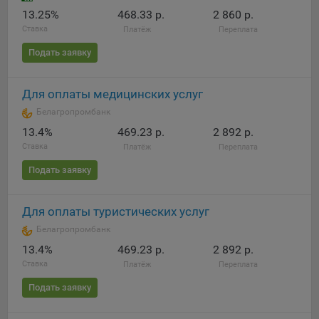
13.25%
468.33 р.
2 860 р.
При этом, некоторые браузеры позволяют посещать
Ставка
Платёж
Переплата
интернет-сайты в режиме «Инкогнито», чтобы ограничить
хранимый на компьютере объем информации и
Подать заявку
автоматически удалять сессионные файлы cookie. Кроме
того, субъект персональных данных может удалить ранее
Для оплаты медицинских услуг
сохраненные файлов cookie выбрав соответствующую
опцию в истории браузера.
Белагропромбанк
13.4%
469.23 р.
2 892 р.
Подробнее о параметрах управления можно ознакомиться,
Ставка
Платёж
Переплата
перейдя по внешним ссылкам, ведущим на
соответствующие страницы сайтов основных браузеров:
Подать заявку
Firefox
Для оплаты туристических услуг
Chrome
Белагропромбанк
Safari
13.4%
469.23 р.
2 892 р.
Opera
Ставка
Платёж
Переплата
Microsoft Edge
Подать заявку
Internet Explorer