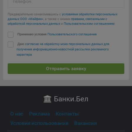
Телефон
Предварительно ознакомившись с
условиями обработки персональных
данных ООО «Майфин»
, а также с моими
правами, связанными с
обработкой персональных данных
и
Пользовательским соглашением
:
Принимаю условия
Пользовательского соглашения
Даю
согласие на обработку моих персональных данных для
получения информационно-новостной рассылки рекламного
характера
Отправить заявку
Банки
.Бел
О нас
Реклама
Контакты
Условия использования
Вакансии