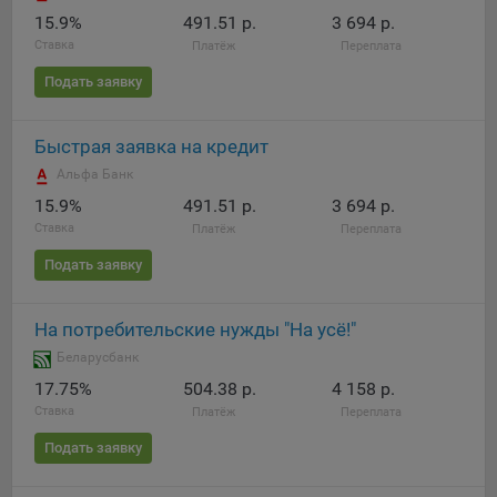
15.9%
491.51 р.
3 694 р.
При этом, некоторые браузеры позволяют посещать
Ставка
Платёж
Переплата
интернет-сайты в режиме «Инкогнито», чтобы ограничить
хранимый на компьютере объем информации и
Подать заявку
автоматически удалять сессионные файлы cookie. Кроме
того, субъект персональных данных может удалить ранее
Быстрая заявка на кредит
сохраненные файлов cookie выбрав соответствующую
опцию в истории браузера.
Альфа Банк
15.9%
491.51 р.
3 694 р.
Подробнее о параметрах управления можно ознакомиться,
Ставка
Платёж
Переплата
перейдя по внешним ссылкам, ведущим на
соответствующие страницы сайтов основных браузеров:
Подать заявку
Firefox
На потребительские нужды "На усё!"
Chrome
Беларусбанк
Safari
17.75%
504.38 р.
4 158 р.
Opera
Ставка
Платёж
Переплата
Microsoft Edge
Подать заявку
Internet Explorer