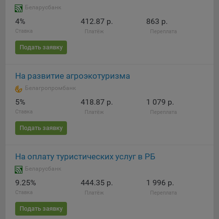
Яндекса рекламная сеть (Yandex Mobile Ads, ADFOX) -
Беларусбанк
сервис показа контекстной рекламы. Адрес: Yandex
4%
412.87 р.
863 р.
Europe AG, Werftestrasse 4, CH-6005 Luzern, Switzerland.
Ставка
Платёж
Переплата
Google Ads - сервис показа контекстной рекламы,
Подать заявку
предоставляемый компанией Google Ireland Ltd, Gordon
House Barrow Street Dublin 4, D04E5W5 Ireland.
На развитие агроэкотуризма
Белагропромбанк
Сохранить мои изменения
5%
418.87 р.
1 079 р.
Ставка
Платёж
Переплата
Сохранить по умолчанию
Подать заявку
На оплату туристических услуг в РБ
Беларусбанк
9.25%
444.35 р.
1 996 р.
Ставка
Платёж
Переплата
Подать заявку