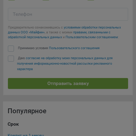
Телефон
Предварительно ознакомившись с
условиями обработки персональных
данных ООО «Майфин»
, а также с моими
правами, связанными с
обработкой персональных данных
и
Пользовательским соглашением
:
Принимаю условия
Пользовательского соглашения
Даю
согласие на обработку моих персональных данных для
получения информационно-новостной рассылки рекламного
характера
Отправить заявку
Популярное
Срок
Су
Кредит на 1 месяц
Кре