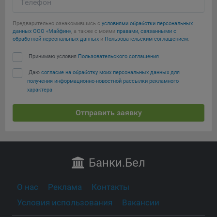
Телефон
Предварительно ознакомившись с
условиями обработки персональных
данных ООО «Майфин»
, а также с моими
правами, связанными с
обработкой персональных данных
и
Пользовательским соглашением
:
Принимаю условия
Пользовательского соглашения
Даю
согласие на обработку моих персональных данных для
получения информационно-новостной рассылки рекламного
характера
Отправить заявку
Банки
.Бел
О нас
Реклама
Контакты
Условия использования
Вакансии