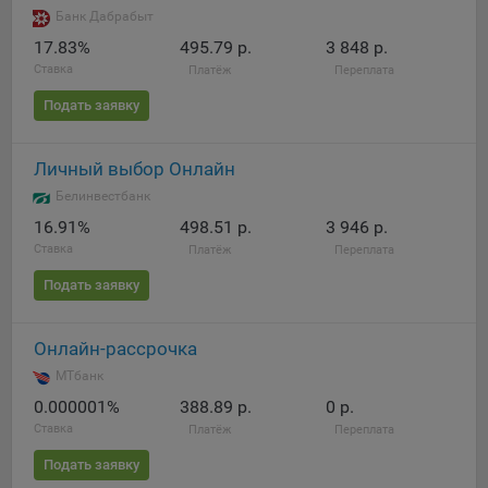
Яндекса рекламная сеть (Yandex Mobile Ads, ADFOX) -
Банк Дабрабыт
сервис показа контекстной рекламы. Адрес: Yandex
17.83%
495.79 р.
3 848 р.
Europe AG, Werftestrasse 4, CH-6005 Luzern, Switzerland.
Ставка
Платёж
Переплата
Google Ads - сервис показа контекстной рекламы,
Подать заявку
предоставляемый компанией Google Ireland Ltd, Gordon
House Barrow Street Dublin 4, D04E5W5 Ireland.
Личный выбор Онлайн
Белинвестбанк
Сохранить мои изменения
16.91%
498.51 р.
3 946 р.
Ставка
Платёж
Переплата
Сохранить по умолчанию
Подать заявку
Онлайн-рассрочка
МТбанк
0.000001%
388.89 р.
0 р.
Ставка
Платёж
Переплата
Подать заявку