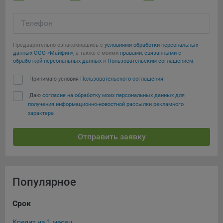
Телефон
Предварительно ознакомившись с
условиями обработки персональных
данных ООО «Майфин»
, а также с моими
правами, связанными с
обработкой персональных данных
и
Пользовательским соглашением
:
Принимаю условия
Пользовательского соглашения
Даю
согласие на обработку моих персональных данных для
получения информационно-новостной рассылки рекламного
характера
Отправить заявку
Популярное
Срок
Су
Кредит на 1 месяц
Кре