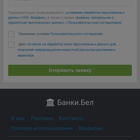
Предварительно ознакомившись с
условиями обработки персональных
данных ООО «Майфин»
, а также с моими
правами, связанными с
обработкой персональных данных
и
Пользовательским соглашением
:
Принимаю условия
Пользовательского соглашения
Даю
согласие на обработку моих персональных данных для
получения информационно-новостной рассылки рекламного
характера
Отправить заявку
Банки
.Бел
О нас
Реклама
Контакты
Условия использования
Вакансии