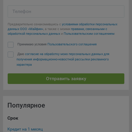
Яндекса рекламная сеть (Yandex Mobile Ads, ADFOX) -
сервис показа контекстной рекламы. Адрес: Yandex
Телефон
Europe AG, Werftestrasse 4, CH-6005 Luzern, Switzerland.
Предварительно ознакомившись с
условиями обработки персональных
Google Ads - сервис показа контекстной рекламы,
данных ООО «Майфин»
, а также с моими
правами, связанными с
предоставляемый компанией Google Ireland Ltd, Gordon
обработкой персональных данных
и
Пользовательским соглашением
:
House Barrow Street Dublin 4, D04E5W5 Ireland.
Принимаю условия
Пользовательского соглашения
Даю
согласие на обработку моих персональных данных для
Сохранить мои изменения
получения информационно-новостной рассылки рекламного
характера
Сохранить по умолчанию
Отправить заявку
Популярное
Срок
Су
Кредит на 1 месяц
Кре