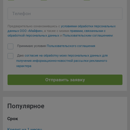
Телефон
Предварительно ознакомившись с
условиями обработки персональных
данных ООО «Майфин»
, а также с моими
правами, связанными с
обработкой персональных данных
и
Пользовательским соглашением
:
Принимаю условия
Пользовательского соглашения
Даю
согласие на обработку моих персональных данных для
получения информационно-новостной рассылки рекламного
характера
Отправить заявку
Популярное
Срок
Су
Кредит на 1 месяц
Кре