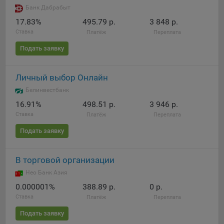
Яндекса рекламная сеть (Yandex Mobile Ads, ADFOX) -
Банк Дабрабыт
сервис показа контекстной рекламы. Адрес: Yandex
17.83%
495.79 р.
3 848 р.
Europe AG, Werftestrasse 4, CH-6005 Luzern, Switzerland.
Ставка
Платёж
Переплата
Google Ads - сервис показа контекстной рекламы,
Подать заявку
предоставляемый компанией Google Ireland Ltd, Gordon
House Barrow Street Dublin 4, D04E5W5 Ireland.
Личный выбор Онлайн
Белинвестбанк
Сохранить мои изменения
16.91%
498.51 р.
3 946 р.
Ставка
Платёж
Переплата
Сохранить по умолчанию
Подать заявку
В торговой организации
Нео Банк Азия
0.000001%
388.89 р.
0 р.
Ставка
Платёж
Переплата
Подать заявку