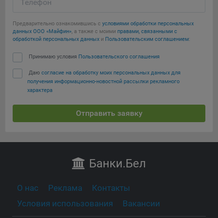
Телефон
Предварительно ознакомившись с
условиями обработки персональных
данных ООО «Майфин»
, а также с моими
правами, связанными с
обработкой персональных данных
и
Пользовательским соглашением
:
Принимаю условия
Пользовательского соглашения
Даю
согласие на обработку моих персональных данных для
получения информационно-новостной рассылки рекламного
характера
Отправить заявку
Банки
.Бел
О нас
Реклама
Контакты
Условия использования
Вакансии