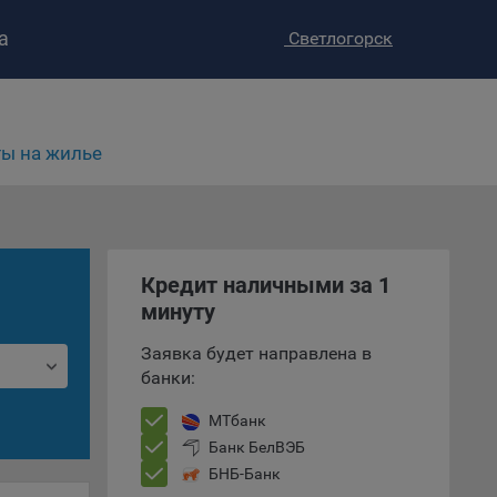
а
Светлогорск
ы на жилье
Кредит наличными за 1
ство»
)
минуту
ке и
анных.
Заявка будет направлена в
банки:
е
и
МТбанк
ее –
Банк БелВЭБ
БНБ-Банк