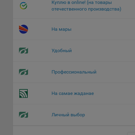
«Инког
Куплю в online! (на товары
автома
отечественного производства)
персон
соотве
На мары
Подроб
ссылка
Fire
Удобный
Chr
Safa
Профессиональный
Ope
Micr
На самае жаданае
Inte
16. По
вопрос
Личный выбор
Общес
А