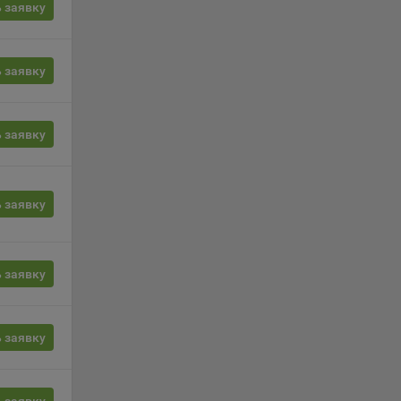
вой
 заявку
сии
ых
 заявку
 заявку
ность
 заявку
телю.
 заявку
ри
 заявку
ла
ователь