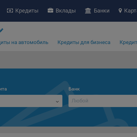
Кредиты
Вклады
Банки
Карт
иты на автомобиль
Кредиты для бизнеса
Кредит
НИЕ «О политике обработки файлов cookie»
ство с ограниченной ответственностью «Майфин» (далее –
«Обще
яет особое внимание защите персональных данных при их обработ
ита
Банк
тственно подходит к соблюдению прав субъектов персональных д
рждение положения о политике обработки файлов cookie (далее –
литика»
) является одной из принимаемых Обществом мер по защит
ональных данных, предусмотренных статьей 17 Закона Республик
русь от 7 мая 2021 г. № 99-З «О защите персональных данных» (дал
кон»
).
тика разъясняет субъектам персональных данных, которые