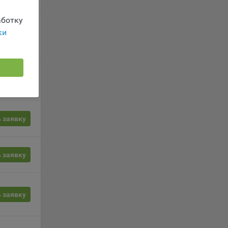
ы.
 о
ботку
ацию
ки
 заявку
 заявку
le
 заявку
время
 заявку
сайта
 заявку
жиме