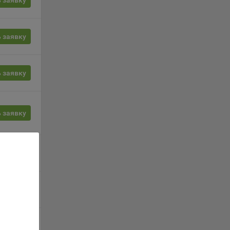
 заявку
орые
 заявку
вателя.
 заявку
обные
ые
 заявку
о
анном
 заявку
ics.
 заявку
ва
и
 заявку