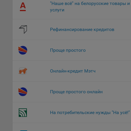
"Наше всё" на белорусские товары и
поль
услуги
Обще
это 
файл
Рефинансирование кредитов
На с
Обще
поль
Проще простого
поль
рекл
Иног
Онлайн-кредит Мэтч
эффе
зап
Обще
Проще простого онлайн
оцен
Срок
На потребительские нужды "На усё!"
Поль
файл
испо