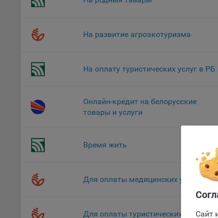
уведом
раздел
На развитие агроэкотуризма
9.2. Ф
Данные
дополн
пользо
На оплату туристических услуг в РБ
предот
функци
Онлайн-кредит на белорусские
9.3. Ф
товары и услуги
файлы 
предпо
пользо
Время жить
соотве
Оформлен
9.4. А
Данные
Для оплаты медицинских услуг
исполь
Согл
Аналит
посеща
Сайт 
Для оплаты туристических услуг