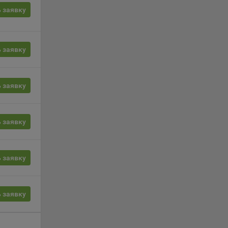
ции и
 заявку
выбрав
 заявку
нешним
еров:
 заявку
 заявку
 заявку
о
 заявку