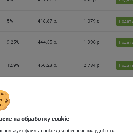
Подать
лял пользователя об их использовании — но в таком случае некот
ы сайта могут не работать).
5%
418.87 р.
1 079 р.
Подать
ункциональные файлы cookie, например, определяющие имя пользо
 файлы cookie используются для обеспечения работы некоторых
ительных функций сайтов, например, для хранения предпочтений
вателя, в том числе имени пользователя или выбора языка, и для
9.25%
444.35 р.
1 996 р.
Подать
вращения повторных прохождений опросов пользователями. Под
и улучшают условия работы пользователей с сайтом.
айлы cookie предпочтений, например, для настройки контента. Данн
12.9%
466.23 р.
2 784 р.
Подать
cookie собирают информацию о выборе пользователя на сайте и ег
чтениях и позволяют Обществу «запомнить» информацию о выбр
вателем городе и других местных настройках для того, чтобы
13.25%
468.33 р.
2 860 р.
тствующим образом настраивать сайт.
Подать
ие заявки
налитические файлы cookie, например Яндекс.Метрика, Google Analyt
 файлы cookie собирают информацию о том, как пользователь
13.4%
469.23 р.
2 892 р.
Подать
зовал сайты, и позволяют Обществу вносить в них улучшения.
Отправить заявку
асие на обработку cookie
Отправить заявку
ические файлы cookie показывают, какие страницы сайта Общест
ются чаще всего, помогают выявлять трудности, возникающие пр
использует файлы cookie для обеспечения удобства
13.4%
469.23 р.
2 892 р.
Подать