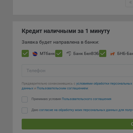
Откл
пред
попу
Сайт
Кредит наличными за 1 минуту
Статис
Заявка будет направлена в банки:
Компан
МТбанк
Банк БелВЭБ
БНБ-Ба
Янде
Адре
Телефон
кон
Goog
Предварительно ознакомившись с
условиями обработки персональны
Inc.
данных
и
Пользовательским соглашением
:
Moun
Принимаю условия
Пользовательского соглашения
Mato
дост
Даю
согласие на обработку моих персональных данных для пол
Адре
пом.
Пикс