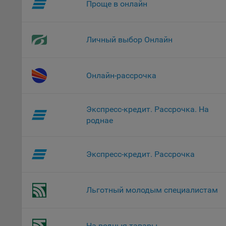
потр
Проще в онлайн
верс
стра
Поми
Личный выбор Онлайн
могу
наст
Онлайн-рассрочка
5.1. О
5.2. П
их раб
Экспресс-кредит. Рассрочка. На
роднае
5.3. С
дальне
5.4. С
Экспресс-кредит. Рассрочка
9.1. Т
регист
Льготный молодым специалистам
коммен
коррек
пользо
может 
На родныя тавары