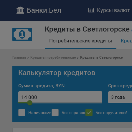
Банки
.Бел
Курсы валют
Кредиты в Светлогорске
Потребительские кредиты
Кред
Главная
Кредиты потребительские
Кредиты в Светлогорске
ПОЛОЖЕ
Калькулятор кредитов
Обще
удел
Сумма кредита, BYN
Срок кред
отве
3 года
Утве
«По
перс
Наличными
Без справок
Без поручителей
Бела
«За
Поли