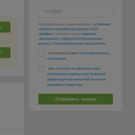
Телефон
т
вать
Предварительно ознакомившись с
условиями
у
обработки персональных данных ООО
е
«Майфин»
, а также с моими
правами,
связанными с обработкой персональных
данных
и
Пользовательским соглашением
:
вий,
у
 или
Принимаю условия
Пользовательского
соглашения
йта,
Даю
согласие на обработку моих
персональных данных для получения
информационно-новостной рассылки
рекламного характера
Отправить заявку
ваемые
ie