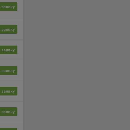
 заявку
, если
ение
 заявку
г
 если
 заявку
ть
я
 заявку
ример,
ты
и
 заявку
йте
 заявку
лучае
ожет