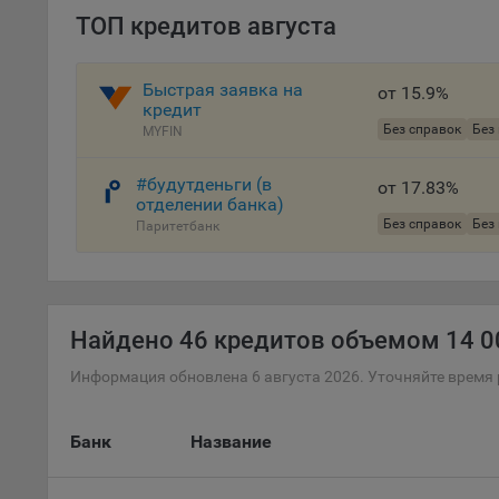
ТОП кредитов августа
осу
«ban
файл
Быстрая заявка на
от 15.9%
проц
кредит
Файл
Без справок
Без
MYFIN
комп
указ
#будутденьги (в
от 17.83%
сове
отделении банка)
выби
Без справок
Без
Паритетбанк
напр
Целя
Обще
Найдено
46 кредитов объемом 14 00
пер
На с
Информация обновлена 6 августа 2026. Уточняйте время 
сайт
(зад
Банк
Название
Общ
(вкл
стат