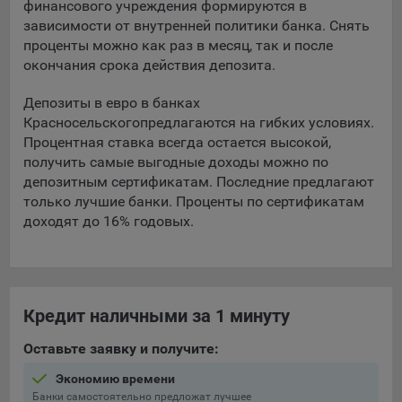
финансового учреждения формируются в
зависимости от внутренней политики банка. Снять
5.4. Создание и предоставление персонализированной
проценты можно как раз в месяц, так и после
рекламы пользователю.
окончания срока действия депозита.
9.1. Технические (обязательные) файлы cookie, например,
применяемые при регистрации либо входе в систему, или
Депозиты в евро в банках
для оставления отзыва либо комментария. Данные файлы
Красносельского
предлагаются на гибких условиях.
cookie используются в целях обеспечения корректной
Процентная ставка всегда остается высокой,
работы сайтов и полноценного использования его
получить самые выгодные доходы можно по
функционала пользователем, не могут быть отключены в
депозитным сертификатам. Последние предлагают
системах. Вместе с тем, пользователь может настроить
только лучшие банки. Проценты по сертификатам
браузер, чтобы он блокировал такие файлы сookie или
доходят до 16% годовых.
уведомлял пользователя об их использовании — но в таком
случае некоторые разделы сайта могут не работать).
9.2. Функциональные файлы cookie, например,
определяющие имя пользователя. Данные файлы cookie
Кредит наличными за 1 минуту
используются для обеспечения работы некоторых
дополнительных функций сайтов, например, для хранения
Оставьте заявку и получите:
предпочтений пользователя, в том числе имени
пользователя или выбора языка, и для предотвращения
Экономию времени
повторных прохождений опросов пользователями.
Банки самостоятельно предложат лучшее