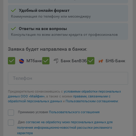
Подобные функции улучшают условия работы
Удобный онлайн формат
пользователей с сайтом.
Коммуникация по телефону или мессенджеру
9.3. Файлы cookie предпочтений, например, для настройки
контента. Данные файлы cookie собирают информацию о
Ответы на все вопросы
выборе пользователя на сайте и его предпочтениях и
Консультация по всем аспектам кредита от профессионалов
позволяют Обществу «запомнить» информацию о
выбранном пользователем городе и других местных
Заявка будет направлена в банки:
настройках для того, чтобы соответствующим образом
настраивать сайт.
МТбанк
Банк БелВЭБ
БНБ-Банк
9.4. Аналитические файлы cookie, например
Яндекс.Метрика, Google Analytics. Данные файлы cookie
Телефон
собирают информацию о том, как пользователь
использовал сайты, и позволяют Обществу вносить в них
Предварительно ознакомившись с
условиями обработки персональных
улучшения.
данных ООО «Майфин»
, а также с моими
правами, связанными с
обработкой персональных данных
и
Пользовательским соглашением
:
Аналитические файлы cookie показывают, какие страницы
Сохранить мои изменения
Принимаю условия
Пользовательского соглашения
сайта Общества посещаются чаще всего, помогают
выявлять трудности, возникающие при использовании
Даю
согласие на обработку моих персональных данных для
Сохранить по умолчанию
сайта, а также позволяют оценить эффективность
получения информационно-новостной рассылки рекламного
рекламы. Благодаря этому у Общества есть возможность
характера