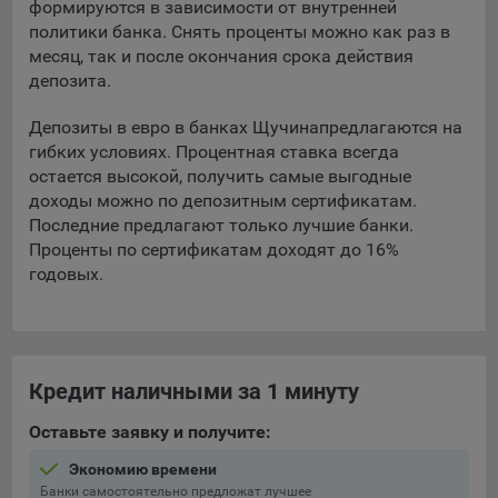
формируются в зависимости от внутренней
политики банка. Снять проценты можно как раз в
5.4. Создание и предоставление персонализированной
месяц, так и после окончания срока действия
рекламы пользователю.
депозита.
9.1. Технические (обязательные) файлы cookie, например,
применяемые при регистрации либо входе в систему, или
Депозиты в евро в банках Щучина
предлагаются на
для оставления отзыва либо комментария. Данные файлы
гибких условиях. Процентная ставка всегда
cookie используются в целях обеспечения корректной
остается высокой, получить самые выгодные
работы сайтов и полноценного использования его
доходы можно по депозитным сертификатам.
функционала пользователем, не могут быть отключены в
Последние предлагают только лучшие банки.
системах. Вместе с тем, пользователь может настроить
Проценты по сертификатам доходят до 16%
браузер, чтобы он блокировал такие файлы сookie или
годовых.
уведомлял пользователя об их использовании — но в таком
случае некоторые разделы сайта могут не работать).
9.2. Функциональные файлы cookie, например,
определяющие имя пользователя. Данные файлы cookie
Кредит наличными за 1 минуту
используются для обеспечения работы некоторых
дополнительных функций сайтов, например, для хранения
Оставьте заявку и получите:
предпочтений пользователя, в том числе имени
пользователя или выбора языка, и для предотвращения
Экономию времени
повторных прохождений опросов пользователями.
Банки самостоятельно предложат лучшее