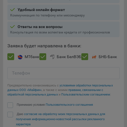
Подобные функции улучшают условия работы
Удобный онлайн формат
пользователей с сайтом.
Коммуникация по телефону или мессенджеру
9.3. Файлы cookie предпочтений, например, для настройки
контента. Данные файлы cookie собирают информацию о
Ответы на все вопросы
выборе пользователя на сайте и его предпочтениях и
Консультация по всем аспектам кредита от профессионалов
позволяют Обществу «запомнить» информацию о
выбранном пользователем городе и других местных
Заявка будет направлена в банки:
настройках для того, чтобы соответствующим образом
настраивать сайт.
МТбанк
Банк БелВЭБ
БНБ-Банк
9.4. Аналитические файлы cookie, например
Яндекс.Метрика, Google Analytics. Данные файлы cookie
Телефон
собирают информацию о том, как пользователь
использовал сайты, и позволяют Обществу вносить в них
Предварительно ознакомившись с
условиями обработки персональных
улучшения.
данных ООО «Майфин»
, а также с моими
правами, связанными с
обработкой персональных данных
и
Пользовательским соглашением
:
Аналитические файлы cookie показывают, какие страницы
Сохранить мои изменения
Принимаю условия
Пользовательского соглашения
сайта Общества посещаются чаще всего, помогают
выявлять трудности, возникающие при использовании
Даю
согласие на обработку моих персональных данных для
Сохранить по умолчанию
сайта, а также позволяют оценить эффективность
получения информационно-новостной рассылки рекламного
рекламы. Благодаря этому у Общества есть возможность
характера