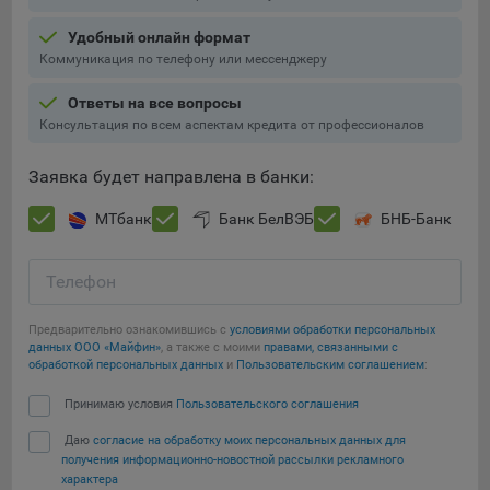
Подобные функции улучшают условия работы
Удобный онлайн формат
пользователей с сайтом.
Коммуникация по телефону или мессенджеру
9.3. Файлы cookie предпочтений, например, для настройки
контента. Данные файлы cookie собирают информацию о
Ответы на все вопросы
выборе пользователя на сайте и его предпочтениях и
Консультация по всем аспектам кредита от профессионалов
позволяют Обществу «запомнить» информацию о
выбранном пользователем городе и других местных
Заявка будет направлена в банки:
настройках для того, чтобы соответствующим образом
настраивать сайт.
МТбанк
Банк БелВЭБ
БНБ-Банк
9.4. Аналитические файлы cookie, например
Яндекс.Метрика, Google Analytics. Данные файлы cookie
Телефон
собирают информацию о том, как пользователь
использовал сайты, и позволяют Обществу вносить в них
Предварительно ознакомившись с
условиями обработки персональных
улучшения.
данных ООО «Майфин»
, а также с моими
правами, связанными с
обработкой персональных данных
и
Пользовательским соглашением
:
Аналитические файлы cookie показывают, какие страницы
Сохранить мои изменения
Принимаю условия
Пользовательского соглашения
сайта Общества посещаются чаще всего, помогают
выявлять трудности, возникающие при использовании
Даю
согласие на обработку моих персональных данных для
Сохранить по умолчанию
сайта, а также позволяют оценить эффективность
получения информационно-новостной рассылки рекламного
рекламы. Благодаря этому у Общества есть возможность
характера