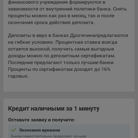
финансового учреждения формируются в
зависимости от внутренней политики банка. Снять
5.4. Создание и предоставление персонализированной
проценты можно как раз в месяц, так и после
рекламы пользователю.
окончания срока действия депозита.
9.1. Технические (обязательные) файлы cookie, например,
применяемые при регистрации либо входе в систему, или
Депозиты в евро в банках Дрогичина
предлагаются
для оставления отзыва либо комментария. Данные файлы
на гибких условиях. Процентная ставка всегда
cookie используются в целях обеспечения корректной
остается высокой, получить самые выгодные
работы сайтов и полноценного использования его
доходы можно по депозитным сертификатам.
функционала пользователем, не могут быть отключены в
Последние предлагают только лучшие банки.
системах. Вместе с тем, пользователь может настроить
Проценты по сертификатам доходят до 16%
браузер, чтобы он блокировал такие файлы сookie или
годовых.
уведомлял пользователя об их использовании — но в таком
случае некоторые разделы сайта могут не работать).
9.2. Функциональные файлы cookie, например,
определяющие имя пользователя. Данные файлы cookie
Кредит наличными за 1 минуту
используются для обеспечения работы некоторых
дополнительных функций сайтов, например, для хранения
Оставьте заявку и получите:
предпочтений пользователя, в том числе имени
пользователя или выбора языка, и для предотвращения
Экономию времени
повторных прохождений опросов пользователями.
Банки самостоятельно предложат лучшее