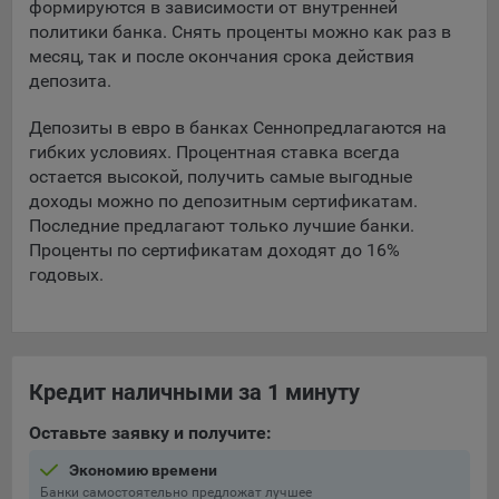
формируются в зависимости от внутренней
политики банка. Снять проценты можно как раз в
5.4. Создание и предоставление персонализированной
месяц, так и после окончания срока действия
рекламы пользователю.
депозита.
9.1. Технические (обязательные) файлы cookie, например,
применяемые при регистрации либо входе в систему, или
Депозиты в евро в банках Сенно
предлагаются на
для оставления отзыва либо комментария. Данные файлы
гибких условиях. Процентная ставка всегда
cookie используются в целях обеспечения корректной
остается высокой, получить самые выгодные
работы сайтов и полноценного использования его
доходы можно по депозитным сертификатам.
функционала пользователем, не могут быть отключены в
Последние предлагают только лучшие банки.
системах. Вместе с тем, пользователь может настроить
Проценты по сертификатам доходят до 16%
браузер, чтобы он блокировал такие файлы сookie или
годовых.
уведомлял пользователя об их использовании — но в таком
случае некоторые разделы сайта могут не работать).
9.2. Функциональные файлы cookie, например,
определяющие имя пользователя. Данные файлы cookie
Кредит наличными за 1 минуту
используются для обеспечения работы некоторых
дополнительных функций сайтов, например, для хранения
Оставьте заявку и получите:
предпочтений пользователя, в том числе имени
пользователя или выбора языка, и для предотвращения
Экономию времени
повторных прохождений опросов пользователями.
Банки самостоятельно предложат лучшее