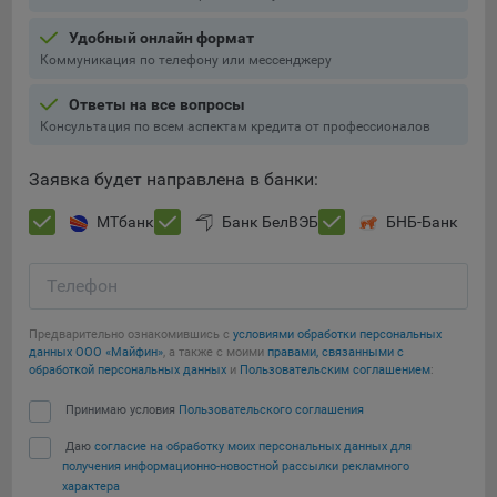
Подобные функции улучшают условия работы
Удобный онлайн формат
пользователей с сайтом.
Коммуникация по телефону или мессенджеру
9.3. Файлы cookie предпочтений, например, для настройки
контента. Данные файлы cookie собирают информацию о
Ответы на все вопросы
выборе пользователя на сайте и его предпочтениях и
Консультация по всем аспектам кредита от профессионалов
позволяют Обществу «запомнить» информацию о
выбранном пользователем городе и других местных
Заявка будет направлена в банки:
настройках для того, чтобы соответствующим образом
настраивать сайт.
МТбанк
Банк БелВЭБ
БНБ-Банк
9.4. Аналитические файлы cookie, например
Яндекс.Метрика, Google Analytics. Данные файлы cookie
Телефон
собирают информацию о том, как пользователь
использовал сайты, и позволяют Обществу вносить в них
Предварительно ознакомившись с
условиями обработки персональных
улучшения.
данных ООО «Майфин»
, а также с моими
правами, связанными с
обработкой персональных данных
и
Пользовательским соглашением
:
Аналитические файлы cookie показывают, какие страницы
Сохранить мои изменения
Принимаю условия
Пользовательского соглашения
сайта Общества посещаются чаще всего, помогают
выявлять трудности, возникающие при использовании
Даю
согласие на обработку моих персональных данных для
Сохранить по умолчанию
сайта, а также позволяют оценить эффективность
получения информационно-новостной рассылки рекламного
рекламы. Благодаря этому у Общества есть возможность
характера