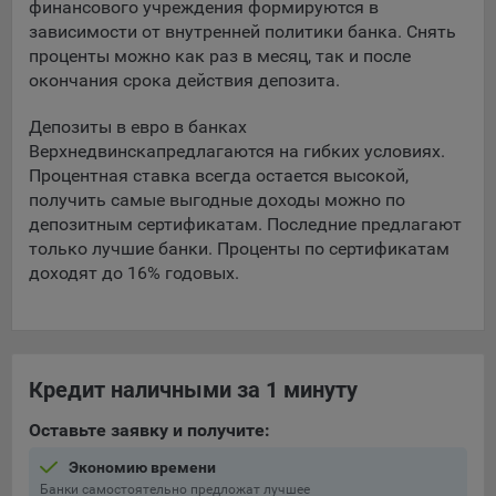
финансового учреждения формируются в
зависимости от внутренней политики банка. Снять
5.4. Создание и предоставление персонализированной
проценты можно как раз в месяц, так и после
рекламы пользователю.
окончания срока действия депозита.
9.1. Технические (обязательные) файлы cookie, например,
применяемые при регистрации либо входе в систему, или
Депозиты в евро в банках
для оставления отзыва либо комментария. Данные файлы
Верхнедвинска
предлагаются на гибких условиях.
cookie используются в целях обеспечения корректной
Процентная ставка всегда остается высокой,
работы сайтов и полноценного использования его
получить самые выгодные доходы можно по
функционала пользователем, не могут быть отключены в
депозитным сертификатам. Последние предлагают
системах. Вместе с тем, пользователь может настроить
только лучшие банки. Проценты по сертификатам
браузер, чтобы он блокировал такие файлы сookie или
доходят до 16% годовых.
уведомлял пользователя об их использовании — но в таком
случае некоторые разделы сайта могут не работать).
9.2. Функциональные файлы cookie, например,
определяющие имя пользователя. Данные файлы cookie
Кредит наличными за 1 минуту
используются для обеспечения работы некоторых
дополнительных функций сайтов, например, для хранения
Оставьте заявку и получите:
предпочтений пользователя, в том числе имени
пользователя или выбора языка, и для предотвращения
Экономию времени
повторных прохождений опросов пользователями.
Банки самостоятельно предложат лучшее