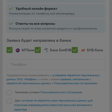
Подобные функции улучшают условия работы
Удобный онлайн формат
пользователей с сайтом.
Коммуникация по телефону или мессенджеру
9.3. Файлы cookie предпочтений, например, для настройки
контента. Данные файлы cookie собирают информацию о
Ответы на все вопросы
выборе пользователя на сайте и его предпочтениях и
Консультация по всем аспектам кредита от профессионалов
позволяют Обществу «запомнить» информацию о
выбранном пользователем городе и других местных
Заявка будет направлена в банки:
настройках для того, чтобы соответствующим образом
настраивать сайт.
МТбанк
Банк БелВЭБ
БНБ-Банк
9.4. Аналитические файлы cookie, например
Яндекс.Метрика, Google Analytics. Данные файлы cookie
Телефон
собирают информацию о том, как пользователь
использовал сайты, и позволяют Обществу вносить в них
Предварительно ознакомившись с
условиями обработки персональных
улучшения.
данных ООО «Майфин»
, а также с моими
правами, связанными с
обработкой персональных данных
и
Пользовательским соглашением
:
Аналитические файлы cookie показывают, какие страницы
Сохранить мои изменения
Принимаю условия
Пользовательского соглашения
сайта Общества посещаются чаще всего, помогают
выявлять трудности, возникающие при использовании
Даю
согласие на обработку моих персональных данных для
Сохранить по умолчанию
сайта, а также позволяют оценить эффективность
получения информационно-новостной рассылки рекламного
рекламы. Благодаря этому у Общества есть возможность
характера