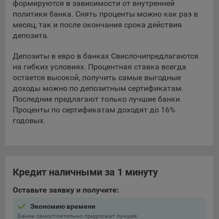
формируются в зависимости от внутренней
политики банка. Снять проценты можно как раз в
5.4. Создание и предоставление персонализированной
месяц, так и после окончания срока действия
рекламы пользователю.
депозита.
9.1. Технические (обязательные) файлы cookie, например,
применяемые при регистрации либо входе в систему, или
Депозиты в евро в банках Свислочи
предлагаются
для оставления отзыва либо комментария. Данные файлы
на гибких условиях. Процентная ставка всегда
cookie используются в целях обеспечения корректной
остается высокой, получить самые выгодные
работы сайтов и полноценного использования его
доходы можно по депозитным сертификатам.
функционала пользователем, не могут быть отключены в
Последние предлагают только лучшие банки.
системах. Вместе с тем, пользователь может настроить
Проценты по сертификатам доходят до 16%
браузер, чтобы он блокировал такие файлы сookie или
годовых.
уведомлял пользователя об их использовании — но в таком
случае некоторые разделы сайта могут не работать).
9.2. Функциональные файлы cookie, например,
определяющие имя пользователя. Данные файлы cookie
Кредит наличными за 1 минуту
используются для обеспечения работы некоторых
дополнительных функций сайтов, например, для хранения
Оставьте заявку и получите:
предпочтений пользователя, в том числе имени
пользователя или выбора языка, и для предотвращения
Экономию времени
повторных прохождений опросов пользователями.
Банки самостоятельно предложат лучшее