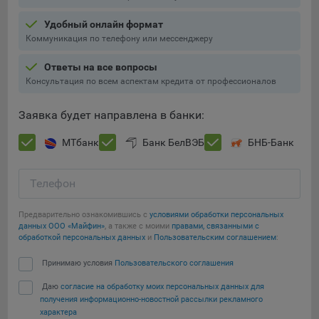
Подобные функции улучшают условия работы
Удобный онлайн формат
пользователей с сайтом.
Коммуникация по телефону или мессенджеру
9.3. Файлы cookie предпочтений, например, для настройки
контента. Данные файлы cookie собирают информацию о
Ответы на все вопросы
выборе пользователя на сайте и его предпочтениях и
Консультация по всем аспектам кредита от профессионалов
позволяют Обществу «запомнить» информацию о
выбранном пользователем городе и других местных
Заявка будет направлена в банки:
настройках для того, чтобы соответствующим образом
настраивать сайт.
МТбанк
Банк БелВЭБ
БНБ-Банк
9.4. Аналитические файлы cookie, например
Яндекс.Метрика, Google Analytics. Данные файлы cookie
Телефон
собирают информацию о том, как пользователь
использовал сайты, и позволяют Обществу вносить в них
Предварительно ознакомившись с
условиями обработки персональных
улучшения.
данных ООО «Майфин»
, а также с моими
правами, связанными с
обработкой персональных данных
и
Пользовательским соглашением
:
Аналитические файлы cookie показывают, какие страницы
Сохранить мои изменения
Принимаю условия
Пользовательского соглашения
сайта Общества посещаются чаще всего, помогают
выявлять трудности, возникающие при использовании
Даю
согласие на обработку моих персональных данных для
Сохранить по умолчанию
сайта, а также позволяют оценить эффективность
получения информационно-новостной рассылки рекламного
рекламы. Благодаря этому у Общества есть возможность
характера