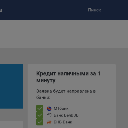
а
Пинск
ство»
)
ке и
анных.
е
и
ее –
Кредит наличными за 1
минуту
Заявка будет направлена в
банки:
т
вать
МТбанк
Банк БелВЭБ
е
БНБ-Банк