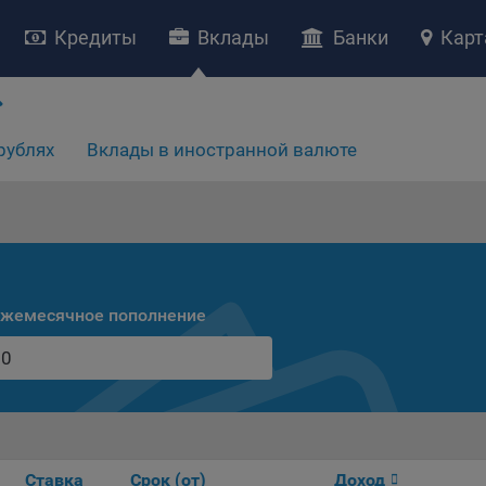
Кредиты
Вклады
Банки
Карт
НИЕ «О политике обработки файлов cookie»
ство с ограниченной ответственностью «Майфин» (далее –
«Обще
рублях
Вклады в иностранной валюте
яет особое внимание защите персональных данных при их обработ
тственно подходит к соблюдению прав субъектов персональных д
рждение положения о политике обработки файлов cookie (далее –
литика»
) является одной из принимаемых Обществом мер по защит
ональных данных, предусмотренных статьей 17 Закона Республик
русь от 7 мая 2021 г. № 99-З «О защите персональных данных» (дал
кон»
).
жемесячное пополнение
тика разъясняет субъектам персональных данных, которые
ществляют использование веб-сайта Общества с доменным именем
kibel.by», для каких целей и каким образом Общество обрабатывае
ы cookie, а также каким образом пользователи могут контролиро
есс такой обработки.
ы cookie являются текстовыми файлами, сохраненными в браузер
ьютера (мобильного устройства) пользователя сайта Общества,
Ставка
Срок (от)
Доход