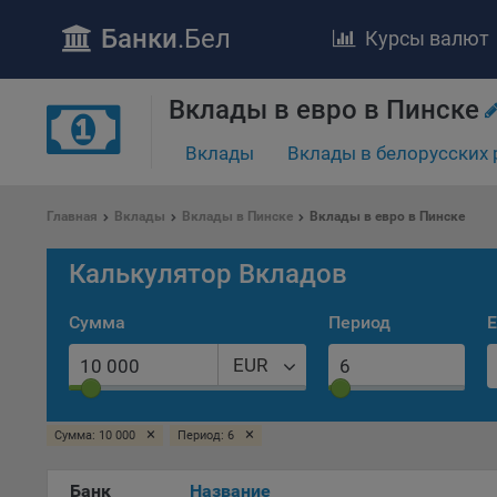
Банки
.Бел
Курсы валют
ПОЛОЖЕ
Вклады в евро в Пинске
Обще
Вклады
Вклады в белорусских 
удел
отве
Утве
Главная
Вклады
Вклады в Пинске
Вклады в евро в Пинске
«По
перс
Калькулятор Вкладов
Бела
«За
Сумма
Период
Е
Поли
осу
EUR
«ban
файл
проц
×
×
Сумма: 10 000
Период: 6
Файл
комп
Банк
Название