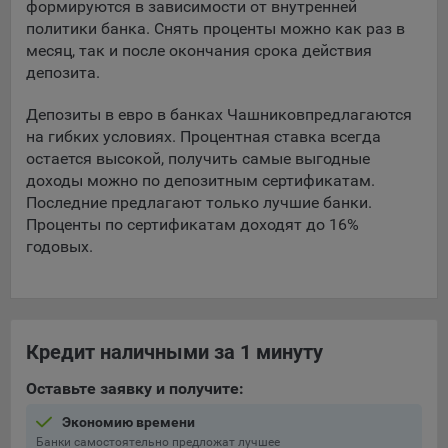
формируются в зависимости от внутренней
политики банка. Снять проценты можно как раз в
5.4. Создание и предоставление персонализированной
месяц, так и после окончания срока действия
рекламы пользователю.
депозита.
9.1. Технические (обязательные) файлы cookie, например,
применяемые при регистрации либо входе в систему, или
Депозиты в евро в банках Чашников
предлагаются
для оставления отзыва либо комментария. Данные файлы
на гибких условиях. Процентная ставка всегда
cookie используются в целях обеспечения корректной
остается высокой, получить самые выгодные
работы сайтов и полноценного использования его
доходы можно по депозитным сертификатам.
функционала пользователем, не могут быть отключены в
Последние предлагают только лучшие банки.
системах. Вместе с тем, пользователь может настроить
Проценты по сертификатам доходят до 16%
браузер, чтобы он блокировал такие файлы сookie или
годовых.
уведомлял пользователя об их использовании — но в таком
случае некоторые разделы сайта могут не работать).
9.2. Функциональные файлы cookie, например,
определяющие имя пользователя. Данные файлы cookie
Кредит наличными за 1 минуту
используются для обеспечения работы некоторых
дополнительных функций сайтов, например, для хранения
Оставьте заявку и получите:
предпочтений пользователя, в том числе имени
пользователя или выбора языка, и для предотвращения
Экономию времени
повторных прохождений опросов пользователями.
Банки самостоятельно предложат лучшее