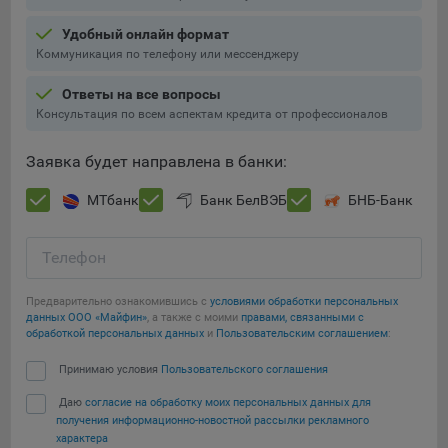
Подобные функции улучшают условия работы
Удобный онлайн формат
пользователей с сайтом.
Коммуникация по телефону или мессенджеру
9.3. Файлы cookie предпочтений, например, для настройки
контента. Данные файлы cookie собирают информацию о
Ответы на все вопросы
выборе пользователя на сайте и его предпочтениях и
Консультация по всем аспектам кредита от профессионалов
позволяют Обществу «запомнить» информацию о
выбранном пользователем городе и других местных
Заявка будет направлена в банки:
настройках для того, чтобы соответствующим образом
настраивать сайт.
МТбанк
Банк БелВЭБ
БНБ-Банк
9.4. Аналитические файлы cookie, например
Яндекс.Метрика, Google Analytics. Данные файлы cookie
Телефон
собирают информацию о том, как пользователь
использовал сайты, и позволяют Обществу вносить в них
Предварительно ознакомившись с
условиями обработки персональных
улучшения.
данных ООО «Майфин»
, а также с моими
правами, связанными с
обработкой персональных данных
и
Пользовательским соглашением
:
Аналитические файлы cookie показывают, какие страницы
Сохранить мои изменения
Принимаю условия
Пользовательского соглашения
сайта Общества посещаются чаще всего, помогают
выявлять трудности, возникающие при использовании
Даю
согласие на обработку моих персональных данных для
Сохранить по умолчанию
сайта, а также позволяют оценить эффективность
получения информационно-новостной рассылки рекламного
рекламы. Благодаря этому у Общества есть возможность
характера