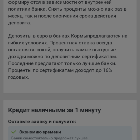
формируются в зависимости от внутренней
политики банка. Снять проценты можно как раз в
5.4. Создание и предоставление персонализированной
месяц, так и после окончания срока действия
рекламы пользователю.
депозита.
9.1. Технические (обязательные) файлы cookie, например,
применяемые при регистрации либо входе в систему, или
Депозиты в евро в банках Кормы
предлагаются на
для оставления отзыва либо комментария. Данные файлы
гибких условиях. Процентная ставка всегда
cookie используются в целях обеспечения корректной
остается высокой, получить самые выгодные
работы сайтов и полноценного использования его
доходы можно по депозитным сертификатам.
функционала пользователем, не могут быть отключены в
Последние предлагают только лучшие банки.
системах. Вместе с тем, пользователь может настроить
Проценты по сертификатам доходят до 16%
браузер, чтобы он блокировал такие файлы сookie или
годовых.
уведомлял пользователя об их использовании — но в таком
случае некоторые разделы сайта могут не работать).
9.2. Функциональные файлы cookie, например,
определяющие имя пользователя. Данные файлы cookie
Кредит наличными за 1 минуту
используются для обеспечения работы некоторых
дополнительных функций сайтов, например, для хранения
Оставьте заявку и получите:
предпочтений пользователя, в том числе имени
пользователя или выбора языка, и для предотвращения
Экономию времени
повторных прохождений опросов пользователями.
Банки самостоятельно предложат лучшее