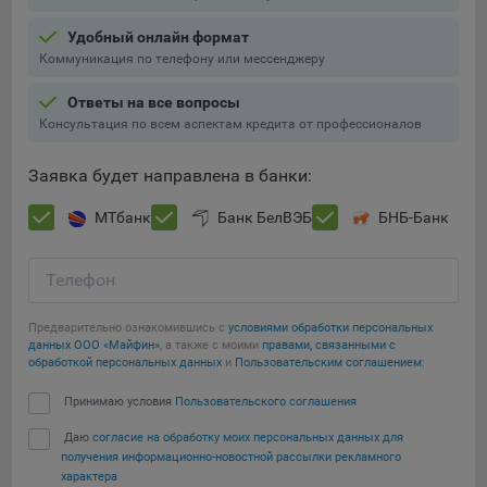
Подобные функции улучшают условия работы
Удобный онлайн формат
пользователей с сайтом.
Коммуникация по телефону или мессенджеру
9.3. Файлы cookie предпочтений, например, для настройки
контента. Данные файлы cookie собирают информацию о
Ответы на все вопросы
выборе пользователя на сайте и его предпочтениях и
Консультация по всем аспектам кредита от профессионалов
позволяют Обществу «запомнить» информацию о
выбранном пользователем городе и других местных
Заявка будет направлена в банки:
настройках для того, чтобы соответствующим образом
настраивать сайт.
МТбанк
Банк БелВЭБ
БНБ-Банк
9.4. Аналитические файлы cookie, например
Яндекс.Метрика, Google Analytics. Данные файлы cookie
Телефон
собирают информацию о том, как пользователь
использовал сайты, и позволяют Обществу вносить в них
Предварительно ознакомившись с
условиями обработки персональных
улучшения.
данных ООО «Майфин»
, а также с моими
правами, связанными с
обработкой персональных данных
и
Пользовательским соглашением
:
Аналитические файлы cookie показывают, какие страницы
Сохранить мои изменения
Принимаю условия
Пользовательского соглашения
сайта Общества посещаются чаще всего, помогают
выявлять трудности, возникающие при использовании
Даю
согласие на обработку моих персональных данных для
Сохранить по умолчанию
сайта, а также позволяют оценить эффективность
получения информационно-новостной рассылки рекламного
рекламы. Благодаря этому у Общества есть возможность
характера