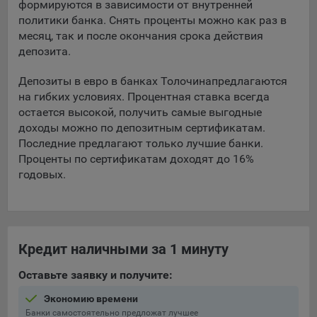
формируются в зависимости от внутренней
политики банка. Снять проценты можно как раз в
5.4. Создание и предоставление персонализированной
месяц, так и после окончания срока действия
рекламы пользователю.
депозита.
9.1. Технические (обязательные) файлы cookie, например,
применяемые при регистрации либо входе в систему, или
Депозиты в евро в банках Толочина
предлагаются
для оставления отзыва либо комментария. Данные файлы
на гибких условиях. Процентная ставка всегда
cookie используются в целях обеспечения корректной
остается высокой, получить самые выгодные
работы сайтов и полноценного использования его
доходы можно по депозитным сертификатам.
функционала пользователем, не могут быть отключены в
Последние предлагают только лучшие банки.
системах. Вместе с тем, пользователь может настроить
Проценты по сертификатам доходят до 16%
браузер, чтобы он блокировал такие файлы сookie или
годовых.
уведомлял пользователя об их использовании — но в таком
случае некоторые разделы сайта могут не работать).
9.2. Функциональные файлы cookie, например,
определяющие имя пользователя. Данные файлы cookie
Кредит наличными за 1 минуту
используются для обеспечения работы некоторых
дополнительных функций сайтов, например, для хранения
Оставьте заявку и получите:
предпочтений пользователя, в том числе имени
пользователя или выбора языка, и для предотвращения
Экономию времени
повторных прохождений опросов пользователями.
Банки самостоятельно предложат лучшее