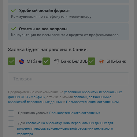
Подобные функции улучшают условия работы
Удобный онлайн формат
пользователей с сайтом.
Коммуникация по телефону или мессенджеру
9.3. Файлы cookie предпочтений, например, для настройки
контента. Данные файлы cookie собирают информацию о
Ответы на все вопросы
выборе пользователя на сайте и его предпочтениях и
Консультация по всем аспектам кредита от профессионалов
позволяют Обществу «запомнить» информацию о
выбранном пользователем городе и других местных
Заявка будет направлена в банки:
настройках для того, чтобы соответствующим образом
настраивать сайт.
МТбанк
Банк БелВЭБ
БНБ-Банк
9.4. Аналитические файлы cookie, например
Яндекс.Метрика, Google Analytics. Данные файлы cookie
Телефон
собирают информацию о том, как пользователь
использовал сайты, и позволяют Обществу вносить в них
Предварительно ознакомившись с
условиями обработки персональных
улучшения.
данных ООО «Майфин»
, а также с моими
правами, связанными с
обработкой персональных данных
и
Пользовательским соглашением
:
Аналитические файлы cookie показывают, какие страницы
Сохранить мои изменения
Принимаю условия
Пользовательского соглашения
сайта Общества посещаются чаще всего, помогают
выявлять трудности, возникающие при использовании
Даю
согласие на обработку моих персональных данных для
Сохранить по умолчанию
сайта, а также позволяют оценить эффективность
получения информационно-новостной рассылки рекламного
рекламы. Благодаря этому у Общества есть возможность
характера