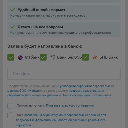
Подобные функции улучшают условия работы
Удобный онлайн формат
пользователей с сайтом.
Коммуникация по телефону или мессенджеру
9.3. Файлы cookie предпочтений, например, для настройки
контента. Данные файлы cookie собирают информацию о
Ответы на все вопросы
выборе пользователя на сайте и его предпочтениях и
Консультация по всем аспектам кредита от профессионалов
позволяют Обществу «запомнить» информацию о
выбранном пользователем городе и других местных
Заявка будет направлена в банки:
настройках для того, чтобы соответствующим образом
настраивать сайт.
МТбанк
Банк БелВЭБ
БНБ-Банк
9.4. Аналитические файлы cookie, например
Яндекс.Метрика, Google Analytics. Данные файлы cookie
Телефон
собирают информацию о том, как пользователь
использовал сайты, и позволяют Обществу вносить в них
Предварительно ознакомившись с
условиями обработки персональных
улучшения.
данных ООО «Майфин»
, а также с моими
правами, связанными с
обработкой персональных данных
и
Пользовательским соглашением
:
Аналитические файлы cookie показывают, какие страницы
Сохранить мои изменения
Принимаю условия
Пользовательского соглашения
сайта Общества посещаются чаще всего, помогают
выявлять трудности, возникающие при использовании
Даю
согласие на обработку моих персональных данных для
Сохранить по умолчанию
сайта, а также позволяют оценить эффективность
получения информационно-новостной рассылки рекламного
рекламы. Благодаря этому у Общества есть возможность
характера