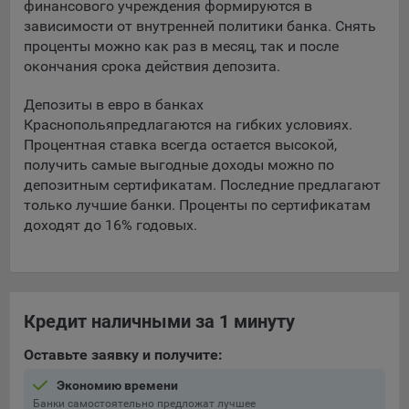
финансового учреждения формируются в
зависимости от внутренней политики банка. Снять
5.4. Создание и предоставление персонализированной
проценты можно как раз в месяц, так и после
рекламы пользователю.
окончания срока действия депозита.
9.1. Технические (обязательные) файлы cookie, например,
применяемые при регистрации либо входе в систему, или
Депозиты в евро в банках
для оставления отзыва либо комментария. Данные файлы
Краснополья
предлагаются на гибких условиях.
cookie используются в целях обеспечения корректной
Процентная ставка всегда остается высокой,
работы сайтов и полноценного использования его
получить самые выгодные доходы можно по
функционала пользователем, не могут быть отключены в
депозитным сертификатам. Последние предлагают
системах. Вместе с тем, пользователь может настроить
только лучшие банки. Проценты по сертификатам
браузер, чтобы он блокировал такие файлы сookie или
доходят до 16% годовых.
уведомлял пользователя об их использовании — но в таком
случае некоторые разделы сайта могут не работать).
9.2. Функциональные файлы cookie, например,
определяющие имя пользователя. Данные файлы cookie
Кредит наличными за 1 минуту
используются для обеспечения работы некоторых
дополнительных функций сайтов, например, для хранения
Оставьте заявку и получите:
предпочтений пользователя, в том числе имени
пользователя или выбора языка, и для предотвращения
Экономию времени
повторных прохождений опросов пользователями.
Банки самостоятельно предложат лучшее