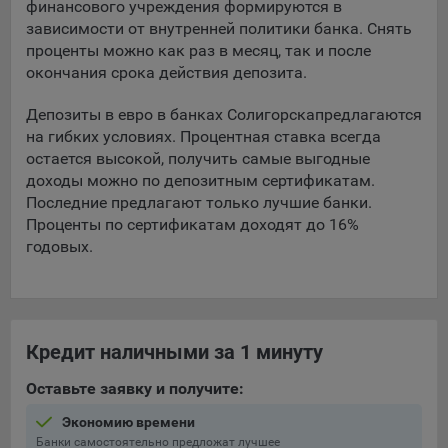
финансового учреждения формируются в
зависимости от внутренней политики банка. Снять
5.4. Создание и предоставление персонализированной
проценты можно как раз в месяц, так и после
рекламы пользователю.
окончания срока действия депозита.
9.1. Технические (обязательные) файлы cookie, например,
применяемые при регистрации либо входе в систему, или
Депозиты в евро в банках Солигорска
предлагаются
для оставления отзыва либо комментария. Данные файлы
на гибких условиях. Процентная ставка всегда
cookie используются в целях обеспечения корректной
остается высокой, получить самые выгодные
работы сайтов и полноценного использования его
доходы можно по депозитным сертификатам.
функционала пользователем, не могут быть отключены в
Последние предлагают только лучшие банки.
системах. Вместе с тем, пользователь может настроить
Проценты по сертификатам доходят до 16%
браузер, чтобы он блокировал такие файлы сookie или
годовых.
уведомлял пользователя об их использовании — но в таком
случае некоторые разделы сайта могут не работать).
9.2. Функциональные файлы cookie, например,
определяющие имя пользователя. Данные файлы cookie
Кредит наличными за 1 минуту
используются для обеспечения работы некоторых
дополнительных функций сайтов, например, для хранения
Оставьте заявку и получите:
предпочтений пользователя, в том числе имени
пользователя или выбора языка, и для предотвращения
Экономию времени
повторных прохождений опросов пользователями.
Банки самостоятельно предложат лучшее