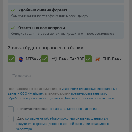
Подобные функции улучшают условия работы
Удобный онлайн формат
пользователей с сайтом.
Коммуникация по телефону или мессенджеру
9.3. Файлы cookie предпочтений, например, для настройки
контента. Данные файлы cookie собирают информацию о
Ответы на все вопросы
выборе пользователя на сайте и его предпочтениях и
Консультация по всем аспектам кредита от профессионалов
позволяют Обществу «запомнить» информацию о
выбранном пользователем городе и других местных
Заявка будет направлена в банки:
настройках для того, чтобы соответствующим образом
настраивать сайт.
МТбанк
Банк БелВЭБ
БНБ-Банк
9.4. Аналитические файлы cookie, например
Яндекс.Метрика, Google Analytics. Данные файлы cookie
Телефон
собирают информацию о том, как пользователь
использовал сайты, и позволяют Обществу вносить в них
Предварительно ознакомившись с
условиями обработки персональных
улучшения.
данных ООО «Майфин»
, а также с моими
правами, связанными с
обработкой персональных данных
и
Пользовательским соглашением
:
Аналитические файлы cookie показывают, какие страницы
Сохранить мои изменения
Принимаю условия
Пользовательского соглашения
сайта Общества посещаются чаще всего, помогают
выявлять трудности, возникающие при использовании
Даю
согласие на обработку моих персональных данных для
Сохранить по умолчанию
сайта, а также позволяют оценить эффективность
получения информационно-новостной рассылки рекламного
рекламы. Благодаря этому у Общества есть возможность
характера