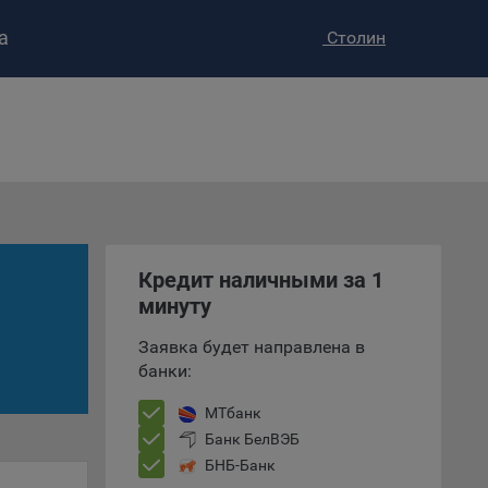
а
Столин
ство»
)
ке и
анных.
е
и
ее –
Кредит наличными за 1
минуту
Заявка будет направлена в
банки:
т
вать
МТбанк
Банк БелВЭБ
е
БНБ-Банк