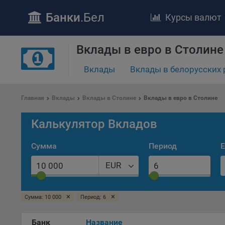
Банки
.Бел
Курсы валют
ПОЛОЖЕ
Вклады в евро в Столине
Обще
Вклады
Вклады в белорусских 
удел
отве
Утве
Главная
Вклады
Вклады в Столине
Вклады в евро в Столине
«По
перс
Калькулятор Вкладов
Бела
«За
Сумма
Период
Е
Поли
осу
EUR
«ban
файл
проц
×
×
Сумма: 10 000
Период: 6
Файл
комп
Банк
Название