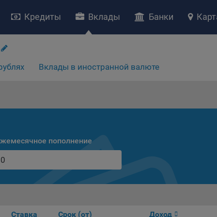
Кредиты
Вклады
Банки
Карт
НИЕ «О политике обработки файлов cookie»
ство с ограниченной ответственностью «Майфин» (далее –
«Обще
рублях
Вклады в иностранной валюте
яет особое внимание защите персональных данных при их обработ
тственно подходит к соблюдению прав субъектов персональных д
рждение положения о политике обработки файлов cookie (далее –
литика»
) является одной из принимаемых Обществом мер по защит
ональных данных, предусмотренных статьей 17 Закона Республик
русь от 7 мая 2021 г. № 99-З «О защите персональных данных» (дал
кон»
).
жемесячное пополнение
тика разъясняет субъектам персональных данных, которые
ществляют использование веб-сайта Общества с доменным именем
kibel.by», для каких целей и каким образом Общество обрабатывае
ы cookie, а также каким образом пользователи могут контролиро
есс такой обработки.
ы cookie являются текстовыми файлами, сохраненными в браузер
ьютера (мобильного устройства) пользователя сайта Общества,
Ставка
Срок (от)
Доход