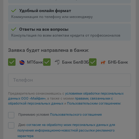
Подобные функции улучшают условия работы
Удобный онлайн формат
пользователей с сайтом.
Коммуникация по телефону или мессенджеру
9.3. Файлы cookie предпочтений, например, для настройки
контента. Данные файлы cookie собирают информацию о
Ответы на все вопросы
выборе пользователя на сайте и его предпочтениях и
Консультация по всем аспектам кредита от профессионалов
позволяют Обществу «запомнить» информацию о
выбранном пользователем городе и других местных
Заявка будет направлена в банки:
настройках для того, чтобы соответствующим образом
настраивать сайт.
МТбанк
Банк БелВЭБ
БНБ-Банк
9.4. Аналитические файлы cookie, например
Яндекс.Метрика, Google Analytics. Данные файлы cookie
Телефон
собирают информацию о том, как пользователь
использовал сайты, и позволяют Обществу вносить в них
Предварительно ознакомившись с
условиями обработки персональных
улучшения.
данных ООО «Майфин»
, а также с моими
правами, связанными с
обработкой персональных данных
и
Пользовательским соглашением
:
Аналитические файлы cookie показывают, какие страницы
Сохранить мои изменения
Принимаю условия
Пользовательского соглашения
сайта Общества посещаются чаще всего, помогают
выявлять трудности, возникающие при использовании
Даю
согласие на обработку моих персональных данных для
Сохранить по умолчанию
сайта, а также позволяют оценить эффективность
получения информационно-новостной рассылки рекламного
рекламы. Благодаря этому у Общества есть возможность
характера