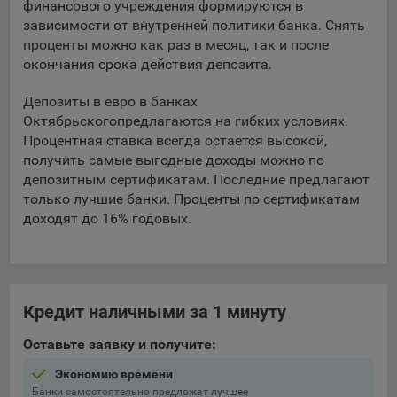
финансового учреждения формируются в
зависимости от внутренней политики банка. Снять
5.4. Создание и предоставление персонализированной
проценты можно как раз в месяц, так и после
рекламы пользователю.
окончания срока действия депозита.
9.1. Технические (обязательные) файлы cookie, например,
применяемые при регистрации либо входе в систему, или
Депозиты в евро в банках
для оставления отзыва либо комментария. Данные файлы
Октябрьского
предлагаются на гибких условиях.
cookie используются в целях обеспечения корректной
Процентная ставка всегда остается высокой,
работы сайтов и полноценного использования его
получить самые выгодные доходы можно по
функционала пользователем, не могут быть отключены в
депозитным сертификатам. Последние предлагают
системах. Вместе с тем, пользователь может настроить
только лучшие банки. Проценты по сертификатам
браузер, чтобы он блокировал такие файлы сookie или
доходят до 16% годовых.
уведомлял пользователя об их использовании — но в таком
случае некоторые разделы сайта могут не работать).
9.2. Функциональные файлы cookie, например,
определяющие имя пользователя. Данные файлы cookie
Кредит наличными за 1 минуту
используются для обеспечения работы некоторых
дополнительных функций сайтов, например, для хранения
Оставьте заявку и получите:
предпочтений пользователя, в том числе имени
пользователя или выбора языка, и для предотвращения
Экономию времени
повторных прохождений опросов пользователями.
Банки самостоятельно предложат лучшее