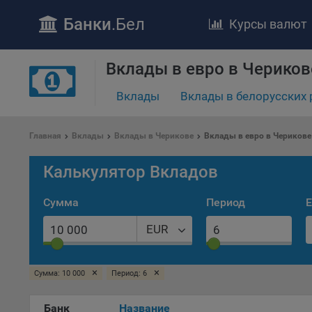
Банки
.Бел
Курсы валют
ПОЛОЖЕ
Вклады в евро в Чериков
Обще
Вклады
Вклады в белорусских 
удел
отве
Утве
Главная
Вклады
Вклады в Черикове
Вклады в евро в Черикове
«По
перс
Калькулятор Вкладов
Бела
«За
Сумма
Период
Е
Поли
осу
EUR
«ban
файл
проц
×
×
Сумма: 10 000
Период: 6
Файл
комп
Банк
Название