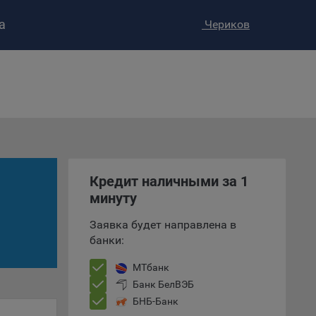
а
Чериков
ство»
)
ке и
анных.
е
и
ее –
Кредит наличными за 1
минуту
Заявка будет направлена в
банки:
т
вать
МТбанк
Банк БелВЭБ
е
БНБ-Банк