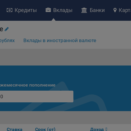
Кредиты
Вклады
Банки
Карт
НИЕ «О политике обработки файлов cookie»
е
ство с ограниченной ответственностью «Майфин» (далее –
«Обще
рублях
Вклады в иностранной валюте
яет особое внимание защите персональных данных при их обработ
тственно подходит к соблюдению прав субъектов персональных д
рждение положения о политике обработки файлов cookie (далее –
литика»
) является одной из принимаемых Обществом мер по защит
ональных данных, предусмотренных статьей 17 Закона Республик
русь от 7 мая 2021 г. № 99-З «О защите персональных данных» (дал
кон»
).
жемесячное пополнение
тика разъясняет субъектам персональных данных, которые
ществляют использование веб-сайта Общества с доменным именем
kibel.by», для каких целей и каким образом Общество обрабатывае
ы cookie, а также каким образом пользователи могут контролиро
есс такой обработки.
ы cookie являются текстовыми файлами, сохраненными в браузер
ьютера (мобильного устройства) пользователя сайта Общества,
Ставка
Срок (от)
Доход