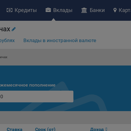
Кредиты
Вклады
Банки
Карт
НИЕ «О политике обработки файлов cookie»
чах
ство с ограниченной ответственностью «Майфин» (далее –
«Обще
рублях
Вклады в иностранной валюте
яет особое внимание защите персональных данных при их обработ
тственно подходит к соблюдению прав субъектов персональных д
рждение положения о политике обработки файлов cookie (далее –
ичах
литика»
) является одной из принимаемых Обществом мер по защит
ональных данных, предусмотренных статьей 17 Закона Республик
русь от 7 мая 2021 г. № 99-З «О защите персональных данных» (дал
кон»
).
жемесячное пополнение
тика разъясняет субъектам персональных данных, которые
ществляют использование веб-сайта Общества с доменным именем
kibel.by», для каких целей и каким образом Общество обрабатывае
ы cookie, а также каким образом пользователи могут контролиро
есс такой обработки.
ы cookie являются текстовыми файлами, сохраненными в браузер
ьютера (мобильного устройства) пользователя сайта Общества,
Ставка
Срок (от)
Доход