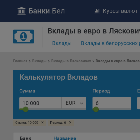
Банки
.Бел
Курсы валют
ПОЛОЖЕ
Вклады в евро в Ляскови
Обще
Вклады
Вклады в белорусских 
удел
отве
Утве
Главная
Вклады
Вклады в Лясковичах
Вклады в евро в Лясков
«По
перс
Калькулятор Вкладов
Бела
«За
Сумма
Период
Е
Поли
осу
EUR
«ban
файл
проц
×
×
Сумма: 10 000
Период: 6
Файл
комп
Банк
Название