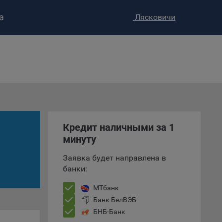
а
Лясковичи
ство»
)
ке и
анных.
е
и
ее –
Кредит наличными за 1
минуту
Заявка будет направлена в
банки:
т
вать
МТбанк
Банк БелВЭБ
е
БНБ-Банк