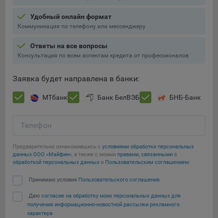
Подобные функции улучшают условия работы
Удобный онлайн формат
пользователей с сайтом.
Коммуникация по телефону или мессенджеру
9.3. Файлы cookie предпочтений, например, для настройки
контента. Данные файлы cookie собирают информацию о
Ответы на все вопросы
выборе пользователя на сайте и его предпочтениях и
Консультация по всем аспектам кредита от профессионалов
позволяют Обществу «запомнить» информацию о
выбранном пользователем городе и других местных
Заявка будет направлена в банки:
настройках для того, чтобы соответствующим образом
настраивать сайт.
МТбанк
Банк БелВЭБ
БНБ-Банк
9.4. Аналитические файлы cookie, например
Яндекс.Метрика, Google Analytics. Данные файлы cookie
Телефон
собирают информацию о том, как пользователь
использовал сайты, и позволяют Обществу вносить в них
Предварительно ознакомившись с
условиями обработки персональных
улучшения.
данных ООО «Майфин»
, а также с моими
правами, связанными с
обработкой персональных данных
и
Пользовательским соглашением
:
Аналитические файлы cookie показывают, какие страницы
Сохранить мои изменения
Принимаю условия
Пользовательского соглашения
сайта Общества посещаются чаще всего, помогают
выявлять трудности, возникающие при использовании
Даю
согласие на обработку моих персональных данных для
Сохранить по умолчанию
сайта, а также позволяют оценить эффективность
получения информационно-новостной рассылки рекламного
рекламы. Благодаря этому у Общества есть возможность
характера