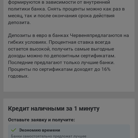
формируются в зависимости от внутренней
политики банка. Снять проценты можно как раз в
5.4. Создание и предоставление персонализированной
месяц, так и после окончания срока действия
рекламы пользователю.
депозита.
9.1. Технические (обязательные) файлы cookie, например,
применяемые при регистрации либо входе в систему, или
Депозиты в евро в банках Червеня
предлагаются на
для оставления отзыва либо комментария. Данные файлы
гибких условиях. Процентная ставка всегда
cookie используются в целях обеспечения корректной
остается высокой, получить самые выгодные
работы сайтов и полноценного использования его
доходы можно по депозитным сертификатам.
функционала пользователем, не могут быть отключены в
Последние предлагают только лучшие банки.
системах. Вместе с тем, пользователь может настроить
Проценты по сертификатам доходят до 16%
браузер, чтобы он блокировал такие файлы сookie или
годовых.
уведомлял пользователя об их использовании — но в таком
случае некоторые разделы сайта могут не работать).
9.2. Функциональные файлы cookie, например,
определяющие имя пользователя. Данные файлы cookie
Кредит наличными за 1 минуту
используются для обеспечения работы некоторых
дополнительных функций сайтов, например, для хранения
Оставьте заявку и получите:
предпочтений пользователя, в том числе имени
пользователя или выбора языка, и для предотвращения
Экономию времени
повторных прохождений опросов пользователями.
Банки самостоятельно предложат лучшее