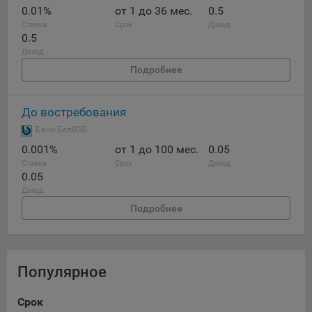
данные о пользователе в случае, если это разрешено в
0.01%
от 1 до 36 мес.
0.5
настройках браузера пользователя (включено
Ставка
Срок
Доход
0.5
сохранение файлов cookie и использование технологии
JavaScript).
Доход
Подробнее
На сайтах обрабатываются следующие типы файлов
cookie:
Общество может использовать файлы cookie для
До востребования
рекламирования услуг пользователям сайта
Банк БелВЭБ
«bankibel.by» на сторонних веб-сайтах. Например, если
0.001%
от 1 до 100 мес.
0.05
пользователь посетит указанный сайт, то в дальнейшем
Ставка
Срок
Доход
может встретить рекламу Общества на некоторых
0.05
сторонних веб-сайтах.
Доход
Иногда Общество использует сторонние файлы cookie
Подробнее
для отслеживания эффективности своих рекламных
объявлений. Такие файлы cookie, например, запоминают,
с помощью каких браузеров пользователи посещают
сайты Общества. С помощью данной процедуры
Популярное
Общество также регулирует и оценивает эффективность
рекламной деятельности.
Срок
Ва