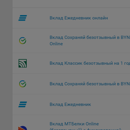
Файл
комп
Вклад Ежедневник онлайн
указ
сове
выби
Вклад Сохраняй безотзывный в BYN
напр
Online
Целя
Обще
пер
Вклад Классик безотзывный на 1 го
На с
сайт
(зад
Вклад Сохраняй безотзывный в BYN
Общ
(вкл
стат
Вклад Ежедневник
поль
Обще
это 
Вклад МТБелки Online
файл