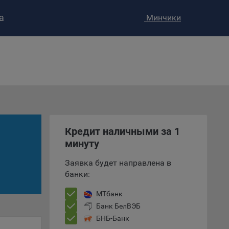
а
Минчики
ство»
)
ке и
анных.
Кредит наличными за 1
е
минуту
и
ее –
Заявка будет направлена в
банки:
МТбанк
т
Банк БелВЭБ
вать
БНБ-Банк