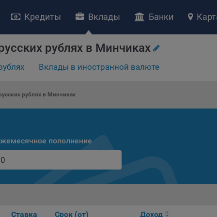
Кредиты
Вклады
Банки
Карт
русских рублях в Минчиках
НИЕ «О политике обработки файлов cookie»
рублях
Вклады в иностранной валюте
ство с ограниченной ответственностью «Майфин» (далее –
«Обще
яет особое внимание защите персональных данных при их обработ
усских рублях в Минчиках
тственно подходит к соблюдению прав субъектов персональных д
рждение положения о политике обработки файлов cookie (далее –
литика»
) является одной из принимаемых Обществом мер по защит
ональных данных, предусмотренных статьей 17 Закона Республик
жемесячное пополнение
русь от 7 мая 2021 г. № 99-З «О защите персональных данных» (дал
кон»
).
тика разъясняет субъектам персональных данных, которые
ществляют использование веб-сайта Общества с доменным именем
kibel.by», для каких целей и каким образом Общество обрабатывае
ы cookie, а также каким образом пользователи могут контролиро
есс такой обработки.
Ставка
Срок (от)
Доход