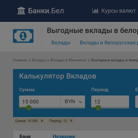
Банки
.Бел
Курсы валют
Выгодные вклады в бело
ПОЛОЖЕ
Вклады
Вклады в белорусских 
Обще
удел
Главная
Вклады
Вклады в Минчиках
Выгодные вклады в белор
отве
Утве
Калькулятор Вкладов
«По
перс
Сумма
Период
Е
Бела
«За
BYN
Поли
осу
×
×
Сумма: 15 000
Период: 12
«ban
файл
проц
Банк
Название