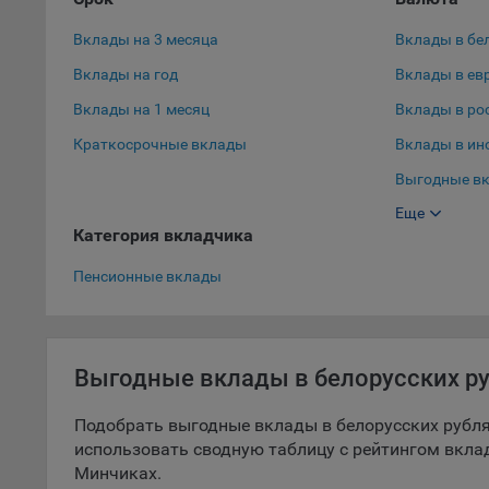
Данные
дополн
Вклады на 3 месяца
Вклады в бе
пользо
предот
Вклады на год
Вклады в ев
функци
Вклады на 1 месяц
Вклады в ро
9.3. Ф
Краткосрочные вклады
Вклады в ин
файлы 
Выгодные вк
предпо
пользо
Еще
Выгодные вк
соотве
Категория вкладчика
Вклады в до
9.4. А
Пенсионные вклады
Данные
исполь
Аналит
посеща
Выгодные вклады в белорусских ру
исполь
Благод
Подобрать выгодные вклады в белорусских рубля
тенден
использовать сводную таблицу с рейтингом вкла
для ан
Минчиках.