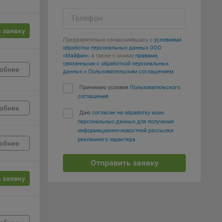
е
Телефон
 заявку
вий,
Предварительно ознакомившись с
условиями
 или
обработки персональных данных ООО
йта,
«Майфин»
, а также с моими
правами,
связанными с обработкой персональных
обнее
данных
и
Пользовательским соглашением
:
Принимаю условия
Пользовательского
соглашения
обнее
Даю
согласие на обработку моих
ваемые
персональных данных для получения
ie
информационно-новостной рассылки
рекламного характера
обнее
Отправить заявку
 заявку
, если
ение