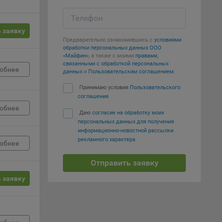
е
Телефон
 заявку
вий,
Предварительно ознакомившись с
условиями
 или
обработки персональных данных ООО
йта,
«Майфин»
, а также с моими
правами,
связанными с обработкой персональных
обнее
данных
и
Пользовательским соглашением
:
Принимаю условия
Пользовательского
соглашения
обнее
Даю
согласие на обработку моих
ваемые
персональных данных для получения
ie
информационно-новостной рассылки
рекламного характера
обнее
Отправить заявку
 заявку
, если
ение