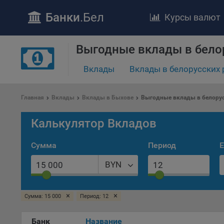
Банки
.Бел
Курсы валют
Выгодные вклады в бело
ПОЛОЖЕ
Вклады
Вклады в белорусских 
Обще
удел
Главная
Вклады
Вклады в Быхове
Выгодные вклады в белорус
отве
Утве
Калькулятор Вкладов
«По
перс
Сумма
Период
Е
Бела
«За
BYN
Поли
осу
×
×
Сумма: 15 000
Период: 12
«ban
файл
проц
Банк
Название