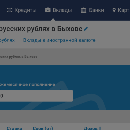
Кредиты
Вклады
Банки
Карт
русских рублях в Быхове
НИЕ «О политике обработки файлов cookie»
рублях
Вклады в иностранной валюте
ство с ограниченной ответственностью «Майфин» (далее –
«Обще
яет особое внимание защите персональных данных при их обработ
ских рублях в Быхове
тственно подходит к соблюдению прав субъектов персональных д
рждение положения о политике обработки файлов cookie (далее –
литика»
) является одной из принимаемых Обществом мер по защит
ональных данных, предусмотренных статьей 17 Закона Республик
жемесячное пополнение
русь от 7 мая 2021 г. № 99-З «О защите персональных данных» (дал
кон»
).
тика разъясняет субъектам персональных данных, которые
ществляют использование веб-сайта Общества с доменным именем
kibel.by», для каких целей и каким образом Общество обрабатывае
ы cookie, а также каким образом пользователи могут контролиро
есс такой обработки.
Ставка
Срок (от)
Доход