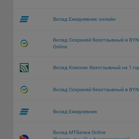
Файл
комп
Вклад Ежедневник онлайн
указ
сове
выби
Вклад Сохраняй безотзывный в BYN
напр
Online
Целя
Обще
пер
Вклад Классик безотзывный на 1 го
На с
сайт
(зад
Вклад Сохраняй безотзывный в BYN
Общ
(вкл
стат
Вклад Ежедневник
поль
Обще
это 
Вклад МТБелки Online
файл