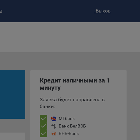
а
Быхов
ство»
)
ке и
анных.
Кредит наличными за 1
е
минуту
и
ее –
Заявка будет направлена в
банки:
МТбанк
т
Банк БелВЭБ
вать
БНБ-Банк