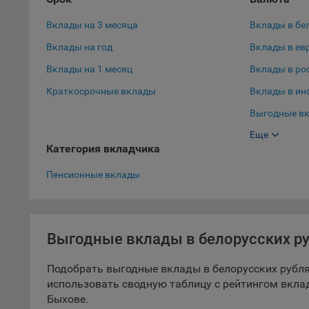
Данные
дополн
Вклады на 3 месяца
Вклады в бе
пользо
предот
Вклады на год
Вклады в ев
функци
Вклады на 1 месяц
Вклады в ро
9.3. Ф
Краткосрочные вклады
Вклады в ин
файлы 
Выгодные вк
предпо
пользо
Еще
Выгодные вк
соотве
Категория вкладчика
Вклады в до
9.4. А
Пенсионные вклады
Данные
исполь
Аналит
посеща
Выгодные вклады в белорусских ру
исполь
Благод
Подобрать выгодные вклады в белорусских рубля
тенден
использовать сводную таблицу с рейтингом вкла
для ан
Быхове.