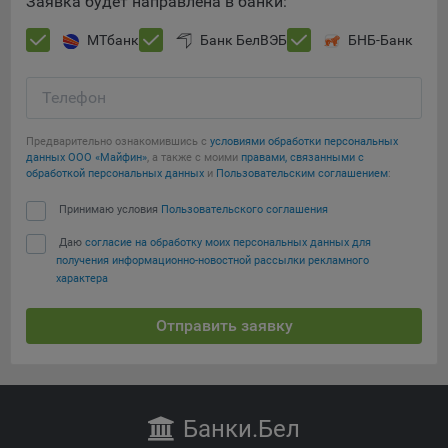
Заявка будет направлена в банки:
Яндекса рекламная сеть (Yandex Mobile Ads, ADFOX) -
сервис показа контекстной рекламы. Адрес: Yandex
МТбанк
Банк БелВЭБ
БНБ-Банк
Europe AG, Werftestrasse 4, CH-6005 Luzern, Switzerland.
Google Ads - сервис показа контекстной рекламы,
Телефон
предоставляемый компанией Google Ireland Ltd, Gordon
House Barrow Street Dublin 4, D04E5W5 Ireland.
Предварительно ознакомившись с
условиями обработки персональных
данных ООО «Майфин»
, а также с моими
правами, связанными с
обработкой персональных данных
и
Пользовательским соглашением
:
Принимаю условия
Пользовательского соглашения
Даю
согласие на обработку моих персональных данных для
получения информационно-новостной рассылки рекламного
характера
Отправить заявку
Банки
.Бел