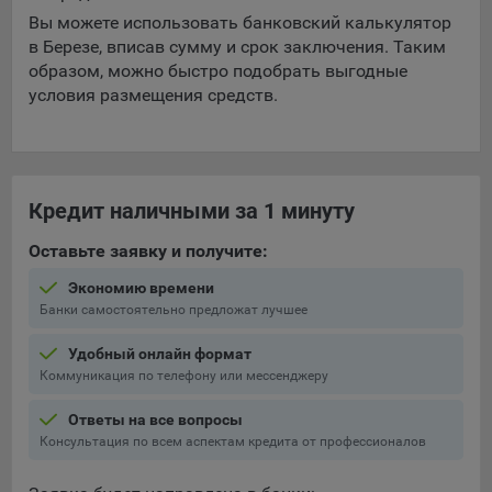
выбора (например, языкового). Техническая аналитика
Вы можете использовать банковский калькулятор
используется для обеспечения корректной работы сайта.
в Березе, вписав сумму и срок заключения. Таким
Компании, которой мы поручаем обработку данных для
образом, можно быстро подобрать выгодные
данной цели:
условия размещения средств.
Сервис хранения информации, предоставляемый
компанией, согласно договора аренды ООО «Рэкун
технолоджи», 220069 г. Минск, пр-т Дзержинского, д.3Б,
пом.44.
Кредит наличными за 1 минуту
Рекламные Cookie
Оставьте заявку и получите:
Отключение рекламных cookie-файлы не позволит
Экономию времени
принимать меры по совершенствованию работы
Банки самостоятельно предложат лучшее
Сайта, исходя из предпочтений пользователя, а также
Удобный онлайн формат
осуществлять подбор рекламы, иных рекламных
Коммуникация по телефону или мессенджеру
материалов по наиболее актуальному, подходящему
назначению для каждого конкретного пользователя.
Ответы на все вопросы
Сохранить мои изменения
Консультация по всем аспектам кредита от профессионалов
Компании, которым мы поручаем обработку данных для
данной цели:
Сохранить по умолчанию