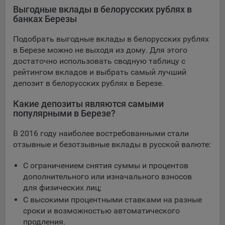
конфиденциальности Яндекс
.
Выгодные вклады в белорусских рублях в
банках Березы
Google Analytics – сервис веб-аналитики,
предоставляемый компанией Google, Inc. Адрес: Google,
Подобрать выгодные вклады в белорусских рублях
Google Data Protection Office, 1600 Amphitheatre Pkwy,
в Березе можно не выходя из дому. Для этого
Mountain View, CA 94043, USA.
Политика
достаточно использовать сводную таблицу с
конфиденциальности Google.
рейтингом вкладов и выбрать самый лучший
Matomo — это система веб-аналитики, которая позволяет
депозит в белорусских рублях в Березе.
следит за доступностью сервисов, предоставляемых
myfin.by.
Какие депозиты являются самыми
Адрес: ООО «Рэкун технолоджи», 220069 г. Минск, пр-т
популярными в Березе?
Дзержинского, д.3Б, пом.44.
В 2016 году наиболее востребованными стали
Пиксель VK Рекламы - сервис позволяет показывать
отзывные и безотзывные вклады в русской валюте:
рекламу на площадке VK пользователям, которые
посещали сайт.
С ограничением снятия суммы и процентов
Адрес: ООО «ВК», РФ, 125167, г. Москва, Ленинградский
дополнительного или изначального взносов
проспект, д. 39, стр. 79, БЦ «SkyLight».
для физических лиц;
Технические настройки
С высокими процентными ставками на разные
сроки и возможностью автоматического
Технические настройки хранят технические данные вашего
продления.