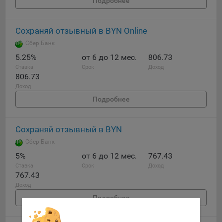
Подробнее
Подобные функции улучшают условия работы
пользователей с сайтом.
Сохраняй отзывный в BYN Online
9.3. Файлы cookie предпочтений, например, для настройки
Сбер Банк
контента. Данные файлы cookie собирают информацию о
выборе пользователя на сайте и его предпочтениях и
5.25%
от 6 до 12 мес.
806.73
позволяют Обществу «запомнить» информацию о
Ставка
Срок
Доход
806.73
выбранном пользователем городе и других местных
Доход
настройках для того, чтобы соответствующим образом
настраивать сайт.
Подробнее
9.4. Аналитические файлы cookie, например
Яндекс.Метрика, Google Analytics. Данные файлы cookie
Сохраняй отзывный в BYN
собирают информацию о том, как пользователь
Сбер Банк
использовал сайты, и позволяют Обществу вносить в них
5%
от 6 до 12 мес.
767.43
улучшения.
Ставка
Срок
Доход
767.43
Аналитические файлы cookie показывают, какие страницы
сайта Общества посещаются чаще всего, помогают
Доход
выявлять трудности, возникающие при использовании
Подробнее
сайта, а также позволяют оценить эффективность
рекламы. Благодаря этому у Общества есть возможность