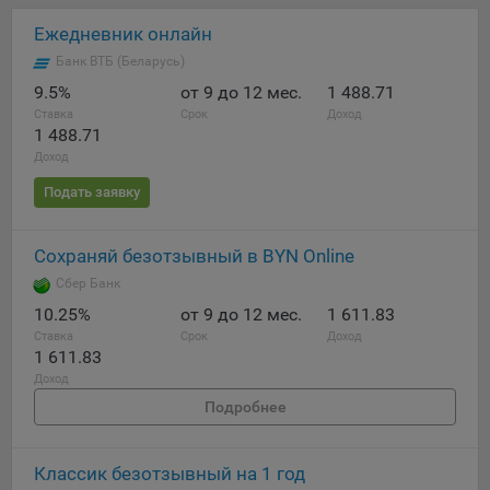
сохраненными в браузере компьютера (мобильного
устройства) пользователя сайта Общества, указанных в
Ежедневник онлайн
пункте 3 Политики, при их посещении для отражения
Банк ВТБ (Беларусь)
действий, совершенных пользователем. Эти файлы
9.5%
от 9 до 12 мес.
1 488.71
позволяют не вводить заново или выбирать те же
параметры при повторном посещении того или иного
Ставка
Срок
Доход
1 488.71
сайта, например, выбор языковой версии.
Доход
Целями обработки файлов cookie являются:
Подать заявку
Общество не использует файлы cookie для
идентификации субъектов персональных данных.
Сохраняй безотзывный в BYN Online
На сайтах используются как файлы cookie первой
Сбер Банк
стороны (устанавливаемые сайтами, которые посещает
пользователь), так и сторонние файлы cookie (задаются
10.25%
от 9 до 12 мес.
1 611.83
сервером, расположенным вне домена наших сайтов).
Ставка
Срок
Доход
1 611.83
Общество обрабатывает обезличенные данные
Доход
пользователей сайта (включая файлы «cookie»),
Подробнее
собираемые с помощью сервисов Интернет-статистики,
которые служат для сбора информации о действиях
пользователей на сайте, улучшения качества сайта и его
Классик безотзывный на 1 год
содержания. Общество обрабатывает обезличенные