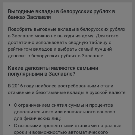
конфиденциальности Яндекс
.
Выгодные вклады в белорусских рублях в
Google Analytics – сервис веб-аналитики,
банках Заславля
предоставляемый компанией Google, Inc. Адрес: Google,
Google Data Protection Office, 1600 Amphitheatre Pkwy,
Подобрать выгодные вклады в белорусских рублях
Mountain View, CA 94043, USA.
Политика
в Заславле можно не выходя из дому. Для этого
конфиденциальности Google.
достаточно использовать сводную таблицу с
Matomo — это система веб-аналитики, которая позволяет
рейтингом вкладов и выбрать самый лучший
следит за доступностью сервисов, предоставляемых
депозит в белорусских рублях в Заславле.
myfin.by.
Адрес: ООО «Рэкун технолоджи», 220069 г. Минск, пр-т
Какие депозиты являются самыми
Дзержинского, д.3Б, пом.44.
популярными в Заславле?
Пиксель VK Рекламы - сервис позволяет показывать
В 2016 году наиболее востребованными стали
рекламу на площадке VK пользователям, которые
отзывные и безотзывные вклады в русской валюте:
посещали сайт.
Адрес: ООО «ВК», РФ, 125167, г. Москва, Ленинградский
С ограничением снятия суммы и процентов
проспект, д. 39, стр. 79, БЦ «SkyLight».
дополнительного или изначального взносов
для физических лиц;
Технические настройки
С высокими процентными ставками на разные
Технические настройки хранят технические данные вашего
сроки и возможностью автоматического