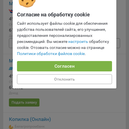
МТБелки Online (отзывный)
составить представление о тенденциях использования
сайта в целом. Общество использует информацию для
МТбанк
Согласие на обработку cookie
анализа трафика на сайтах.
4%
12 мес.
611.12
Сайт использует файлы cookie для обеспечения
Ставка
Срок
Доход
9.5. Файлы cookie, применяемые для определения целевой
удобства пользователей сайта, его улучшения,
611.12
аудитории и в рекламных целях, например Яндекс.Метрика,
предоставления персонализированных
Доход
Google Analytics.
рекомендаций. Вы можете
настроить
обработку
Подробнее
cookie. Отозвать согласие можно на странице
Технические/Функциональные, хранятся не более года;
Политики обработки файлов cookie
.
Необходимые для функционирования веб-аналитических
Мои условия (отзывный)
платформ «Google Analytics», «Яндекс.Метрика»
Согласен
Банк ВТБ (Беларусь)
(статистические), установлены на сервере Общества и не
4%
от 10 до 12 мес.
611.12
передаются третьим лицам, часть из которых хранятся во
Отклонить
Ставка
Срок
Доход
время пользования сайтом;
611.12
Остальные - не более года.
Доход
Подать заявку
Отключение аналитических файлов cookie не позволяет
определять предпочтения пользователей сайта, в том числе
наиболее и наименее популярные страницы и принимать
Копилка (Онлайн)
меры по совершенствованию работы сайта исходя из
Белагропромбанк
предпочтений пользователей.