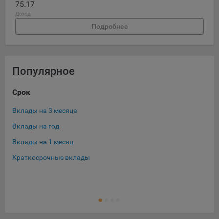
75.17
16. Пользователь всегда может направить сообщение с
Доход
имеющимся у него вопросом, в части использования
Подробнее
файлов сookie, на электронную почту Общества:
info@myfin.by
Аналитические Cookie
Популярное
Отключение аналитических cookie-файлов не позволит
определять предпочтения пользователей Сайта, в том
Срок
Ва
числе наиболее и наименее популярные страницы и
принимать меры по совершенствованию работы Сайта
Вклады на 3 месяца
Вкл
исходя из предпочтений пользователей
Вклады на год
Вкл
Статистические куки позволяют определять предпочтения
Вклады на 1 месяц
Вкл
пользователей сайта.
Краткосрочные вклады
Вкл
Компании, которым мы поручаем обработку
Выг
статистических cookies:
Ещ
Выг
Яндекс Метрика – сервис веб-аналитики,
предоставляемый ООО «Яндекс». Адрес: г. Москва, ул.
Вкл
Льва Толстого, д. 16, 119021.
Политика