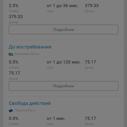
2.5%
от 1 до 36 мес.
379.33
При этом, некоторые браузеры позволяют посещать
Ставка
Срок
Доход
интернет-сайты в режиме «Инкогнито», чтобы ограничить
379.33
хранимый на компьютере объем информации и
Доход
автоматически удалять сессионные файлы cookie. Кроме
Подробнее
того, субъект персональных данных может удалить ранее
сохраненные файлов cookie выбрав соответствующую
опцию в истории браузера.
До востребования
Белинвестбанк
Подробнее о параметрах управления можно ознакомиться,
перейдя по внешним ссылкам, ведущим на
0.5%
от 1 до 120 мес.
75.17
соответствующие страницы сайтов основных браузеров:
Ставка
Срок
Доход
75.17
Firefox
Доход
Chrome
Подробнее
Safari
Свобода действий
Opera
Паритетбанк
Microsoft Edge
0.5%
от 1 мес.
75.17
Internet Explorer
Ставка
Срок
Доход